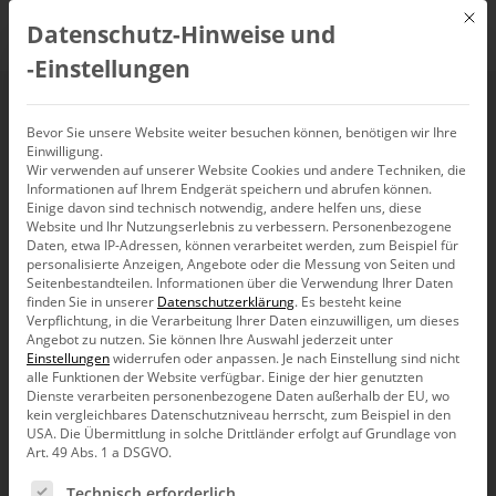
Mit d
Datenschutz-Hinweise und
DE
‑Einstellungen
Extremwertverteilung
Bevor Sie unsere Website weiter besuchen können, benötigen wir Ihre
Einwilligung.
Wir verwenden auf unserer Website Cookies und andere Techniken, die
Informationen auf Ihrem Endgerät speichern und abrufen können.
Einige davon sind technisch notwendig, andere helfen uns, diese
Website und Ihr Nutzungserlebnis zu verbessern.
Personenbezogene
Daten, etwa IP-Adressen, können verarbeitet werden, zum Beispiel für
personalisierte Anzeigen, Angebote oder die Messung von Seiten und
Seitenbestandteilen.
Informationen über die Verwendung Ihrer Daten
finden Sie in unserer
Datenschutzerklärung
.
Es besteht keine
Verpflichtung, in die Verarbeitung Ihrer Daten einzuwilligen, um dieses
Angebot zu nutzen.
Sie können Ihre Auswahl jederzeit unter
Einstellungen
widerrufen oder anpassen.
Je nach Einstellung sind nicht
alle Funktionen der Website verfügbar. Einige der hier genutzten
Dienste verarbeiten personenbezogene Daten außerhalb der EU, wo
kein vergleichbares Datenschutzniveau herrscht, zum Beispiel in den
USA. Die Übermittlung in solche Drittländer erfolgt auf Grundlage von
Art. 49 Abs. 1 a DSGVO.
Es folgt eine Liste der Service-Gruppen, für die eine Ein
Forschung
Technisch erforderlich