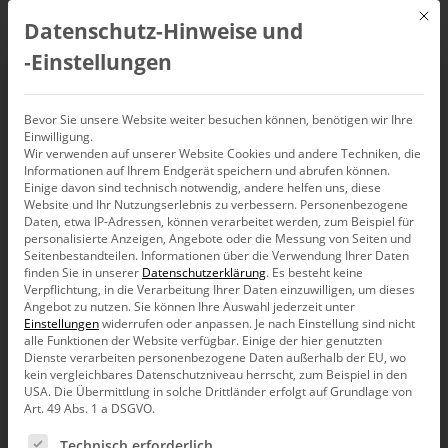
Mit d
Datenschutz-Hinweise und
DE
‑Einstellungen
Bevor Sie unsere Website weiter besuchen können, benötigen wir Ihre
Events
Einwilligung.
Wir verwenden auf unserer Website Cookies und andere Techniken, die
Informationen auf Ihrem Endgerät speichern und abrufen können.
Einige davon sind technisch notwendig, andere helfen uns, diese
Webinar des Monats
Veranstaltungen
Website und Ihr Nutzungserlebnis zu verbessern.
Personenbezogene
Daten, etwa IP-Adressen, können verarbeitet werden, zum Beispiel für
personalisierte Anzeigen, Angebote oder die Messung von Seiten und
Webinar des
Seitenbestandteilen.
Informationen über die Verwendung Ihrer Daten
finden Sie in unserer
Datenschutzerklärung
.
Es besteht keine
Verpflichtung, in die Verarbeitung Ihrer Daten einzuwilligen, um dieses
Angebot zu nutzen.
Sie können Ihre Auswahl jederzeit unter
Monats
Einstellungen
widerrufen oder anpassen.
Je nach Einstellung sind nicht
alle Funktionen der Website verfügbar. Einige der hier genutzten
Dienste verarbeiten personenbezogene Daten außerhalb der EU, wo
kein vergleichbares Datenschutzniveau herrscht, zum Beispiel in den
Online-Events rund um Bissantz-Lösungen für
USA. Die Übermittlung in solche Drittländer erfolgt auf Grundlage von
Business Intelligence, Mobile BI, Performance
Art. 49 Abs. 1 a DSGVO.
Management und Datenintegration
Es folgt eine Liste der Service-Gruppen, für die eine Ein
Technisch erforderlich