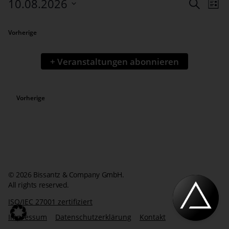
Verans
Ve
10.08.2026
Suche
Liste
An
Such-
Datum
wählen.
und
Veranstaltungen
Vorherige
Ansich
+ Veranstaltungen abonnieren
Veranstaltungen
Vorherige
© 2026 Bissantz & Company GmbH.
All rights reserved.
ISO/IEC 27001 zertifiziert
Impressum
Datenschutzerklärung
Kontakt