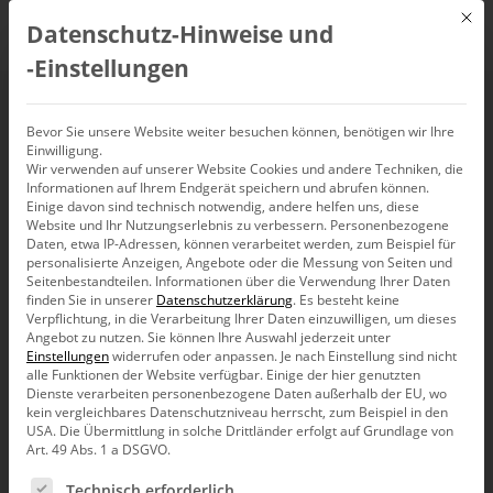
Mit d
Datenschutz-Hinweise und
DE
‑Einstellungen
Bevor Sie unsere Website weiter besuchen können, benötigen wir Ihre
Events
Einwilligung.
Wir verwenden auf unserer Website Cookies und andere Techniken, die
Informationen auf Ihrem Endgerät speichern und abrufen können.
Einige davon sind technisch notwendig, andere helfen uns, diese
Power BI
Veranstaltungen
Website und Ihr Nutzungserlebnis zu verbessern.
Personenbezogene
Daten, etwa IP-Adressen, können verarbeitet werden, zum Beispiel für
personalisierte Anzeigen, Angebote oder die Messung von Seiten und
Verans
Ve
06.08.2026
Suche
Seitenbestandteilen.
Informationen über die Verwendung Ihrer Daten
Mona
An
finden Sie in unserer
Datenschutzerklärung
.
Es besteht keine
Such-
Datum
Verpflichtung, in die Verarbeitung Ihrer Daten einzuwilligen, um dieses
Kalender
M
D
M
D
F
S
S
wählen.
und
Angebot zu nutzen.
Sie können Ihre Auswahl jederzeit unter
von
Einstellungen
widerrufen oder anpassen.
Je nach Einstellung sind nicht
Ansich
0
27
0
28
0
29
0
30
0
31
0
1
0
2
alle Funktionen der Website verfügbar. Einige der hier genutzten
Veranstaltungen
Dienste verarbeiten personenbezogene Daten außerhalb der EU, wo
Events,
Events,
Events,
Events,
Events,
Events,
Event
kein vergleichbares Datenschutzniveau herrscht, zum Beispiel in den
USA. Die Übermittlung in solche Drittländer erfolgt auf Grundlage von
0
3
0
4
0
5
0
6
0
7
0
8
0
9
Art. 49 Abs. 1 a DSGVO.
Events,
Events,
Events,
Events,
Events,
Events,
Event
Es folgt eine Liste der Service-Gruppen, für die eine Ein
Technisch erforderlich