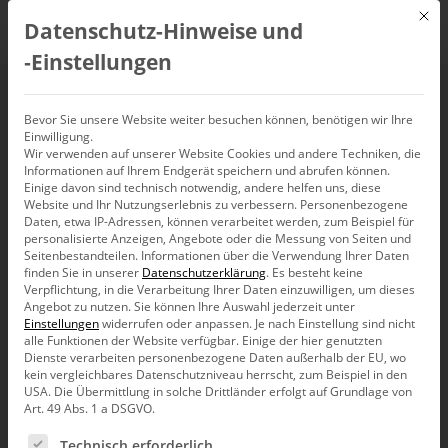
Mit d
Datenschutz-Hinweise und
DE
‑Einstellungen
Bevor Sie unsere Website weiter besuchen können, benötigen wir Ihre
Events
Einwilligung.
Wir verwenden auf unserer Website Cookies und andere Techniken, die
Informationen auf Ihrem Endgerät speichern und abrufen können.
Einige davon sind technisch notwendig, andere helfen uns, diese
Verans
Ve
01.03.2022
Suche
Website und Ihr Nutzungserlebnis zu verbessern.
Personenbezogene
Mona
Daten, etwa IP-Adressen, können verarbeitet werden, zum Beispiel für
An
Such-
Datum
personalisierte Anzeigen, Angebote oder die Messung von Seiten und
Kalender
M
D
M
D
F
S
S
wählen.
Seitenbestandteilen.
Informationen über die Verwendung Ihrer Daten
und
finden Sie in unserer
Datenschutzerklärung
.
Es besteht keine
von
Verpflichtung, in die Verarbeitung Ihrer Daten einzuwilligen, um dieses
Ansich
1
28
0
1
0
2
0
3
0
4
0
5
0
6
Angebot zu nutzen.
Sie können Ihre Auswahl jederzeit unter
Veranstaltungen
Veranstaltung,
Events,
Events,
Events,
Events,
Events,
Event
Einstellungen
widerrufen oder anpassen.
Je nach Einstellung sind nicht
alle Funktionen der Website verfügbar. Einige der hier genutzten
1
7
1
8
0
9
0
10
0
11
0
12
0
13
Dienste verarbeiten personenbezogene Daten außerhalb der EU, wo
kein vergleichbares Datenschutzniveau herrscht, zum Beispiel in den
Veranstaltung,
Veranstaltung,
Events,
Events,
Events,
Events,
Events
USA. Die Übermittlung in solche Drittländer erfolgt auf Grundlage von
Art. 49 Abs. 1 a DSGVO.
1
14
1
15
1
16
0
17
0
18
0
19
0
20
Es folgt eine Liste der Service-Gruppen, für die eine Ein
Veranstaltung,
Veranstaltung,
Veranstaltung,
Events,
Events,
Events,
Events
Technisch erforderlich