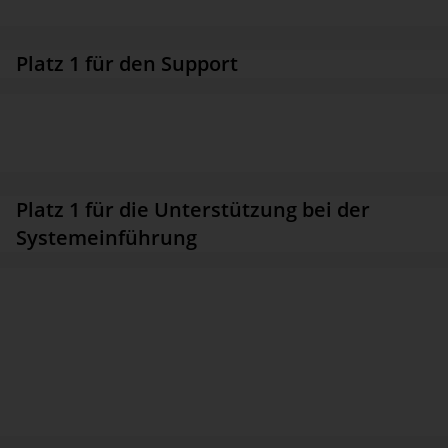
Antwortzeiten für sich verbuchen kann.
Platz 1 für den Support
Bissantz kümmert sich um seine Anwender und leistet effektive
Hilfe beim Ein­satz der Software.
Das belegt der erste Platz für die Zufriedenheit mit dem Support.
Platz 1 für die Unterstützung bei der
Systemeinführung
Bei der Einführung der Standardsoftware DeltaMaster tritt
Bissantz als Dienst­leister auf und hilft Kunden beim Aufbau der
Data-Warehouse-Systeme, auf die man mit DeltaMaster zugreifen
möchte.
Das Engagement im Projekt wissen Kunden zu schätzen – und
wählen Bissantz auf den Spitzenplatz aller Hersteller von OLAP-
Analysewerkzeugen. Zu diesem Ergebnis tragen auch die Partner
von Bissantz bei, betont BARC.