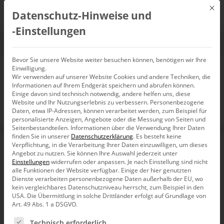
Mit d
Datenschutz-Hinweise und
DE
‑Einstellungen
Bevor Sie unsere Website weiter besuchen können, benötigen wir Ihre
Einwilligung.
The BI Survey 12
Wir verwenden auf unserer Website Cookies und andere Techniken, die
Informationen auf Ihrem Endgerät speichern und abrufen können.
Einige davon sind technisch notwendig, andere helfen uns, diese
Website und Ihr Nutzungserlebnis zu verbessern.
Personenbezogene
Daten, etwa IP-Adressen, können verarbeitet werden, zum Beispiel für
Spitzenplätze für DeltaMaster
personalisierte Anzeigen, Angebote oder die Messung von Seiten und
Seitenbestandteilen.
Informationen über die Verwendung Ihrer Daten
finden Sie in unserer
Datenschutzerklärung
.
Es besteht keine
Jedes Jahr befragt das Beratungsinstitut
BARC
die
Verpflichtung, in die Verarbeitung Ihrer Daten einzuwilligen, um dieses
Anwender von Business-Intelligence-Software, welche
Angebot zu nutzen.
Sie können Ihre Auswahl jederzeit unter
Erfahrungen sie mit ihren Systemen und deren Anbietern
Einstellungen
widerrufen oder anpassen.
Je nach Einstellung sind nicht
gemacht haben. Die Antworten der Umfrageteilnehmer
alle Funktionen der Website verfügbar. Einige der hier genutzten
wertet BARC in mehreren Vergleichsgruppen und
Dienste verarbeiten personenbezogene Daten außerhalb der EU, wo
kein vergleichbares Datenschutzniveau herrscht, zum Beispiel in den
Kategorien aus, um Unternehmen, die vor einer
USA. Die Übermittlung in solche Drittländer erfolgt auf Grundlage von
Softwareauswahl stehen, Anhaltspunkte zu geben. Im „
Art. 49 Abs. 1 a DSGVO.
BI Survey
“ des Jahres 2012 hat
DeltaMaster
in der
Es folgt eine Liste der Service-Gruppen, für die eine Ein
Vergleichsgruppe „OLAP-Analysewerkzeu­ge“ in mehreren
Technisch erforderlich