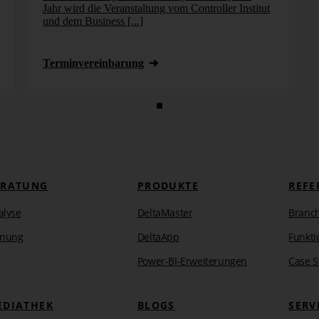
Jahr wird die Veranstaltung vom Controller Institut
und dem Business [...]
Termin­vereinbarung
ERATUNG
PRODUKTE
REFE
alyse
DeltaMaster
Branc
anung
DeltaApp
Funkti
Power-BI-Erweiterungen
Case S
EDIATHEK
BLOGS
SERV