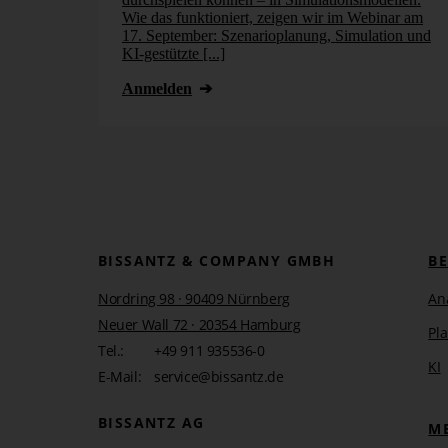
Wie das funktioniert, zeigen wir im Webinar am
17. September: Szenarioplanung, Simulation und
KI-gestützte [...]
Anmelden
BISSANTZ & COMPANY GMBH
B
Nordring 98 · 90409 Nürnberg
An
Neuer Wall 72 · 20354 Hamburg
Pl
Tel.:
+49 911 935536-0
KI
E-Mail:
service@bissantz.de
BISSANTZ AG
M