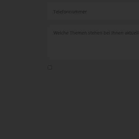
Ja, ich bin einverstanden, dass Sie meine Angab
Einwilligung gilt bis auf Widerruf. Die Datensc