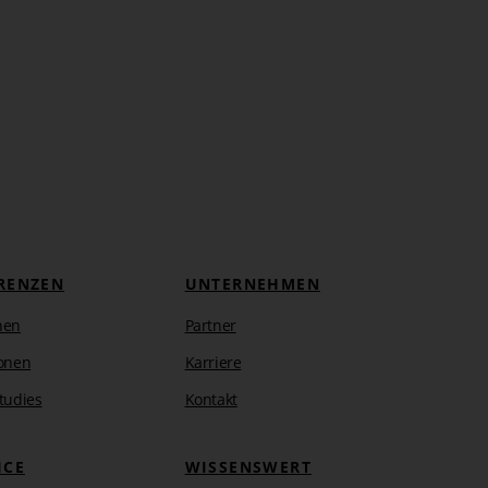
RENZEN
UNTERNEHMEN
hen
Partner
onen
Karriere
tudies
Kontakt
ICE
WISSENSWERT