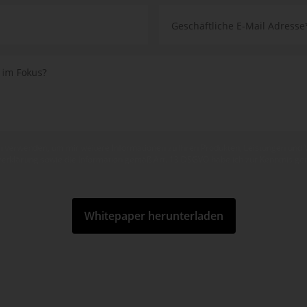
en verwenden, um mir weitere Informationen zu Ihren Produkten, Leistungen und
hutzerklärung sowie die Information gemäß Art. 13 DSGVO habe ich zur Kenntnis g