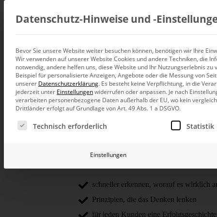
Beratung
Datenschutz-Hinweise und ‑Einstellung
Bevor Sie unsere Website weiter besuchen können, benötigen wir Ihre Einwi
Wir verwenden auf unserer Website Cookies und andere Techniken, die Inf
Datenintegration
Quickguide.
notwendig, andere helfen uns, diese Website und Ihr Nutzungserlebnis zu 
Individuelle Datenarchitektur-Beratun
Beispiel für personalisierte Anzeigen, Angebote oder die Messung von Sei
unserer
Datenschutzerklärung
.
Es besteht keine Verpflichtung, in die Ver
BI und Analytics
jederzeit unter
Einstellungen
widerrufen oder anpassen.
Je nach Einstellun
Ganzheitliche Data-Analytics-Beratun
verarbeiten personenbezogene Daten außerhalb der EU, wo kein vergleichb
Drittländer erfolgt auf Grundlage von Art. 49 Abs. 1 a DSGVO.
Business Intelligence
ohne Kom
Planung und Steuerung
Es folgt eine Liste der Service-Gruppen, für die eine Ei
Planung, Forecasting und Simulation
Technisch erforderlich
Statistik
Unterschiede schnell und zuverlässig zu erke
KI und Advanced Analytics
Unternehmensführung. In diesem Quickguide
KI-Beratung für Controlling und BI
Einstellungen
Einblick in die dafür notwendigen Werkzeug
Betrieb und Weiterentwickl
Betrieb Ihrer BI-Systeme in der Cloud
schneller erkennen, worauf es wirklich
Prinzipien, die das Denken lenken
für jeden Kunden eine Erfolgsgeschichte