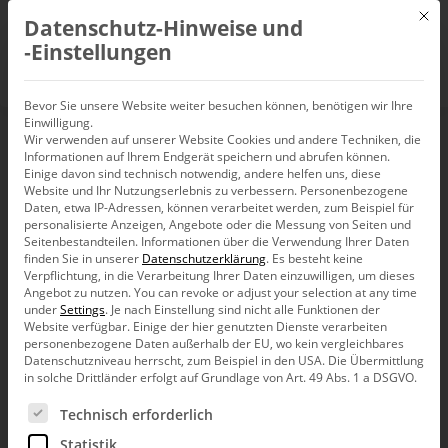
Mit d
Datenschutz-Hinweise und
DE
‑Einstellungen
24. November 2026 – BI & Analytics Tagung 2026 in Wien
Bevor Sie unsere Website weiter besuchen können, benötigen wir Ihre
Einwilligung.
Decision
Wir verwenden auf unserer Website Cookies und andere Techniken, die
Informationen auf Ihrem Endgerät speichern und abrufen können.
Einige davon sind technisch notwendig, andere helfen uns, diese
Website und Ihr Nutzungserlebnis zu verbessern.
Personenbezogene
Intelligence
Daten, etwa IP-Adressen, können verarbeitet werden, zum Beispiel für
personalisierte Anzeigen, Angebote oder die Messung von Seiten und
Seitenbestandteilen.
Informationen über die Verwendung Ihrer Daten
finden Sie in unserer
Datenschutzerklärung
.
Es besteht keine
Verpflichtung, in die Verarbeitung Ihrer Daten einzuwilligen, um dieses
für bessere Entscheidungen in
Angebot zu nutzen.
You can revoke or adjust your selection at any time
under
Settings
.
Je nach Einstellung sind nicht alle Funktionen der
Planung, Analyse und
Website verfügbar. Einige der hier genutzten Dienste verarbeiten
personenbezogene Daten außerhalb der EU, wo kein vergleichbares
Reporting
Datenschutzniveau herrscht, zum Beispiel in den USA. Die Übermittlung
in solche Drittländer erfolgt auf Grundlage von Art. 49 Abs. 1 a DSGVO.
Es folgt eine Liste der Service-Gruppen, für die eine Ein
Mehr als Business Intelligence: mit Decision
Technisch erforderlich
Intelligence von Bissantz erhalten Sie nicht nur
Statistik