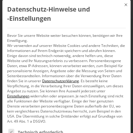
Mit d
Datenschutz-Hinweise und
DE
‑Einstellungen
Analysen:
Bevor Sie unsere Website weiter besuchen können, benötigen wir Ihre
Einwilligung.
Wir verwenden auf unserer Website Cookies und andere Techniken, die
Torschusspanik
Informationen auf Ihrem Endgerät speichern und abrufen können.
Einige davon sind technisch notwendig, andere helfen uns, diese
Website und Ihr Nutzungserlebnis zu verbessern.
Personenbezogene
Daten, etwa IP-Adressen, können verarbeitet werden, zum Beispiel für
personalisierte Anzeigen, Angebote oder die Messung von Seiten und
Seitenbestandteilen.
Informationen über die Verwendung Ihrer Daten
finden Sie in unserer
Datenschutzerklärung
.
Es besteht keine
Mit einigen Überraschungen ging die Vorrunde der
Verpflichtung, in die Verarbeitung Ihrer Daten einzuwilligen, um dieses
Fußball-WM 2018 zu Ende. Verwenden wir doch
Angebot zu nutzen.
Sie können Ihre Auswahl jederzeit unter
einfach DeltaMaster, um die bisherigen Resultate
Einstellungen
widerrufen oder anpassen.
Je nach Einstellung sind nicht
übersichtlich und einprägsam darzustellen und
alle Funktionen der Website verfügbar. Einige der hier genutzten
auszuwerten!
Dienste verarbeiten personenbezogene Daten außerhalb der EU, wo
kein vergleichbares Datenschutzniveau herrscht, zum Beispiel in den
Mit den Spielen in der Gruppe G endete am 28.6.2018 die
USA. Die Übermittlung in solche Drittländer erfolgt auf Grundlage von
Vorrunde der Fußball-WM 2018. In insgesamt 48 Spielen
Art. 49 Abs. 1 a DSGVO.
wurden von 32 Mannschaften 122 Tore erzielt – und
Es folgt eine Liste der Service-Gruppen, für die eine Ein
kassiert, und das bei 1156 Schüssen!
Technisch erforderlich