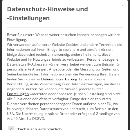
Mit d
Datenschutz-Hinweise und
DE
‑Einstellungen
WM 2018
Bevor Sie unsere Website weiter besuchen können, benötigen wir Ihre
Einwilligung.
Wir verwenden auf unserer Website Cookies und andere Techniken, die
Informationen auf Ihrem Endgerät speichern und abrufen können.
Einige davon sind technisch notwendig, andere helfen uns, diese
Website und Ihr Nutzungserlebnis zu verbessern.
Personenbezogene
Daten, etwa IP-Adressen, können verarbeitet werden, zum Beispiel für
personalisierte Anzeigen, Angebote oder die Messung von Seiten und
Seitenbestandteilen.
Informationen über die Verwendung Ihrer Daten
finden Sie in unserer
Datenschutzerklärung
.
Es besteht keine
Verpflichtung, in die Verarbeitung Ihrer Daten einzuwilligen, um dieses
Angebot zu nutzen.
Sie können Ihre Auswahl jederzeit unter
Einstellungen
widerrufen oder anpassen.
Je nach Einstellung sind nicht
alle Funktionen der Website verfügbar. Einige der hier genutzten
Dienste verarbeiten personenbezogene Daten außerhalb der EU, wo
kein vergleichbares Datenschutzniveau herrscht, zum Beispiel in den
USA. Die Übermittlung in solche Drittländer erfolgt auf Grundlage von
Art. 49 Abs. 1 a DSGVO.
Es folgt eine Liste der Service-Gruppen, für die eine Ein
Forschung
Technisch erforderlich