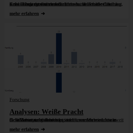
Kein Thema der letzten Jahrzehnte hat die Weltbevölkerung wohl so bewegt und verunsichert wie die aktuelle Corona-Krise. Fängt man an zu recherchieren, stellt man schnell fest, dass auch das vorhandene [...]
mehr erfahren
Forschung
Analysen: Weiße Pracht
Gefühlt war zu Weihnachten in früheren Jahren nicht nur mehr Lametta, sondern es lag auch immer Schnee. Inwieweit diese Behauptung überhaupt stimmt, werden wir heute in DeltaMaster untersuchen.
mehr erfahren