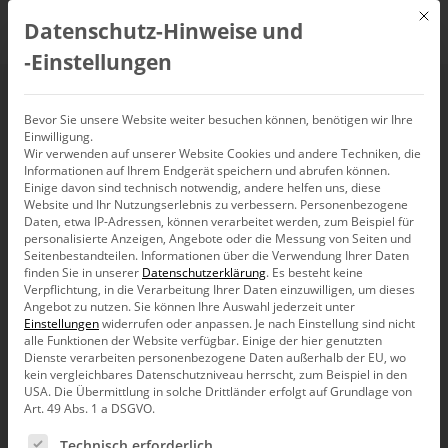
Mit d
Datenschutz-Hinweise und
DE
‑Einstellungen
Bissantz’Numbers
Bevor Sie unsere Website weiter besuchen können, benötigen wir Ihre
Einwilligung.
Wir verwenden auf unserer Website Cookies und andere Techniken, die
Informationen auf Ihrem Endgerät speichern und abrufen können.
Einige davon sind technisch notwendig, andere helfen uns, diese
Website und Ihr Nutzungserlebnis zu verbessern.
Personenbezogene
Daten, etwa IP-Adressen, können verarbeitet werden, zum Beispiel für
personalisierte Anzeigen, Angebote oder die Messung von Seiten und
Seitenbestandteilen.
Informationen über die Verwendung Ihrer Daten
finden Sie in unserer
Datenschutzerklärung
.
Es besteht keine
Verpflichtung, in die Verarbeitung Ihrer Daten einzuwilligen, um dieses
Angebot zu nutzen.
Sie können Ihre Auswahl jederzeit unter
Einstellungen
widerrufen oder anpassen.
Je nach Einstellung sind nicht
alle Funktionen der Website verfügbar. Einige der hier genutzten
Dienste verarbeiten personenbezogene Daten außerhalb der EU, wo
kein vergleichbares Datenschutzniveau herrscht, zum Beispiel in den
USA. Die Übermittlung in solche Drittländer erfolgt auf Grundlage von
Art. 49 Abs. 1 a DSGVO.
Es folgt eine Liste der Service-Gruppen, für die eine Ein
Kunden
Technisch erforderlich