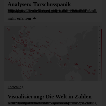
Analysen: Torschusspanik
Mit einigen Überraschungen ging die Vorrunde der Fußball-WM 2018 zu Ende. Verwenden wir doch einfach DeltaMaster, um die bisherigen Resultate übersichtlich und einprägsam darzustellen und auszuwerten! Beim [...]
mehr erfahren
Forschung
Visualisierung: Die Welt in Zahlen
Dank der Bissantz'Numbers kann der Datenanalyst in DeltaMaster die Größenordnung von Zahlenwerten ohne Anstrengung schnell und intuitiv erfassen. Ihre Anwendung wurde für Grafische Tabellen konzipiert [...]