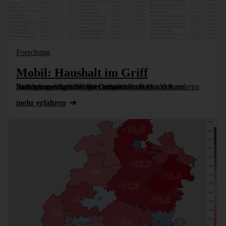
Forschung
Mobil: Haushalt im Griff
Ist Ihnen auch schon sauer aufgestoßen, dass sich Bundestagsmitglieder bei Debatten intensiv mit ihren Smartphones beschäftigen, anstatt den Reden der anderen Parteien zu folgen? Sollte demnächst aber [...]
mehr erfahren