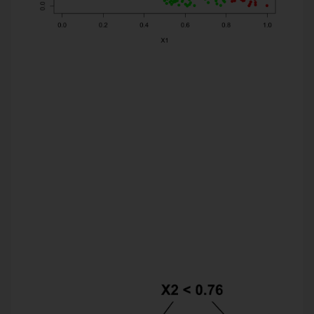
Die Ausgangslage
Anwendungen aus der Praxis haben natürlich meistens viel
mehr als diese zwei Inputs, die wir hier der Anschaulichkeit
halber verwenden. Außerdem kann es Überlappungen der
Klassen geben. Man sollte sich also vorstellen, dass
üblicherweise der Zusammenhang zwischen Inputs und
Klasse nicht so leicht und eindeutig zu erkennen ist wie in
diesem Beispiel.
Die verantwortliche Person verwendet einen
Entscheidungsbaum als Klassifikator. Damit dieser leicht
interpretierbar bleibt, ist die Tiefe des Baumes, also die
maximale Anzahl von aufeinanderfolgenden Fragen auf 2
beschränkt: