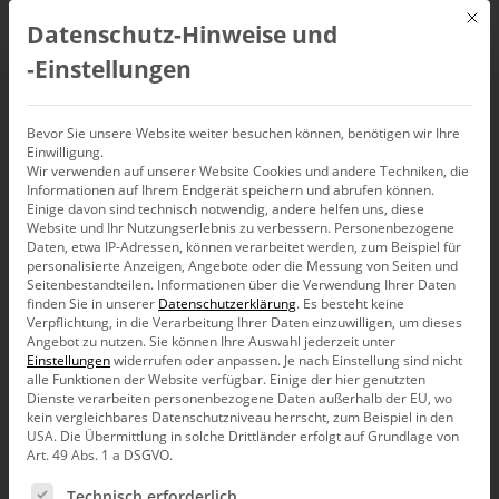
Mit d
Datenschutz-Hinweise und
DE
‑Einstellungen
Klassifikation:
Bevor Sie unsere Website weiter besuchen können, benötigen wir Ihre
Einwilligung.
Wir verwenden auf unserer Website Cookies und andere Techniken, die
Zusammen sind wir
Informationen auf Ihrem Endgerät speichern und abrufen können.
Einige davon sind technisch notwendig, andere helfen uns, diese
stark
Website und Ihr Nutzungserlebnis zu verbessern.
Personenbezogene
Daten, etwa IP-Adressen, können verarbeitet werden, zum Beispiel für
personalisierte Anzeigen, Angebote oder die Messung von Seiten und
Seitenbestandteilen.
Informationen über die Verwendung Ihrer Daten
finden Sie in unserer
Datenschutzerklärung
.
Es besteht keine
Verpflichtung, in die Verarbeitung Ihrer Daten einzuwilligen, um dieses
Angebot zu nutzen.
Sie können Ihre Auswahl jederzeit unter
Einstellungen
widerrufen oder anpassen.
Je nach Einstellung sind nicht
Wenn ein Klassifikator gesucht wird, muss der
alle Funktionen der Website verfügbar. Einige der hier genutzten
Anwender oft Abstriche bei der Performanz in Kauf
Dienste verarbeiten personenbezogene Daten außerhalb der EU, wo
nehmen, falls eine leichte Interpretierbarkeit des Modells
kein vergleichbares Datenschutzniveau herrscht, zum Beispiel in den
gewünscht ist. Es gibt aber eine verblüffend gut
USA. Die Übermittlung in solche Drittländer erfolgt auf Grundlage von
funktionierende Methode, der Güte der Prognose auf die
Art. 49 Abs. 1 a DSGVO.
Sprünge zu helfen!
Es folgt eine Liste der Service-Gruppen, für die eine Ein
Technisch erforderlich