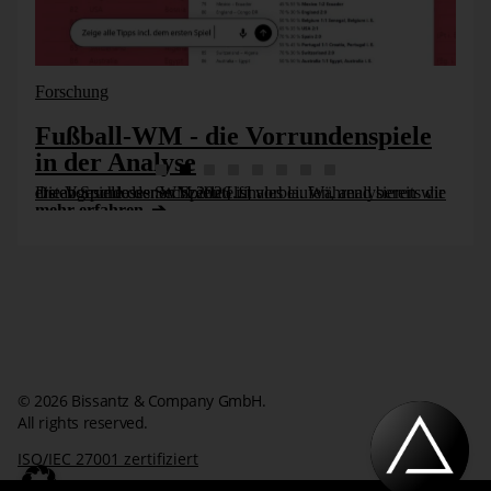
Forschung
Fußball-WM - die Vorrundenspiele
in der Analyse
Die Vorrunde der WM 2026 ist vorbei. Während bereits die ersten Spiele des Sechzehntelfinales laufen, analysieren wir die abgeschlossenen Spiele [...]
mehr erfahren
Störende Fehlzuweisungen
Es existiert nun ein geniales Meta-Verfahren, Boosting
genannt, das mit der vorhandenen Datenmasse sehr clever
© 2026 Bissantz & Company GmbH.
und ökonomisch umgeht. Die Idee ist, die zur Verfügung
All rights reserved.
stehenden Daten wiederholt mit unterschiedlicher
Gewichtung der einzelnen Datensätze zu verwenden, jeweils
ISO/IEC 27001 zertifiziert
das einfache Verfahren, also hier den Entscheidungsbaum