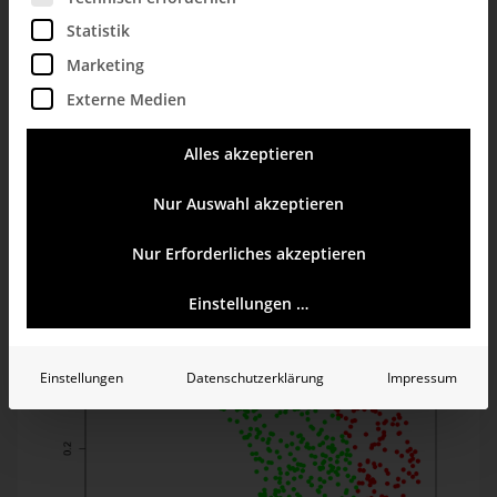
In unserem Szenario, das für Projekte aus dem Bereich
Predictive Analytics typisch ist, lautet die Aufgabe, Objekte
Statistik
aufgrund ihrer Eigenschaften einer von zwei Klassen
Marketing
zuzuweisen. Uns stehen etliche Beispiele zur Verfügung, bei
denen die Klasse („Rot“ oder „Grün“) bekannt ist. Im
Externe Medien
verwendeten Beispiel sieht die Datenlage folgendermaßen
aus:
Alles akzeptieren
Nur Auswahl akzeptieren
Nur Erforderliches akzeptieren
Einstellungen …
Einstellungen
Datenschutzerklärung
Impressum