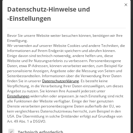
Mit d
Datenschutz-Hinweise und
DE
‑Einstellungen
Mensch nicht
Bevor Sie unsere Website weiter besuchen können, benötigen wir Ihre
Einwilligung.
schrumpfen
Wir verwenden auf unserer Website Cookies und andere Techniken, die
Informationen auf Ihrem Endgerät speichern und abrufen können.
Einige davon sind technisch notwendig, andere helfen uns, diese
Website und Ihr Nutzungserlebnis zu verbessern.
Personenbezogene
Daten, etwa IP-Adressen, können verarbeitet werden, zum Beispiel für
personalisierte Anzeigen, Angebote oder die Messung von Seiten und
Seitenbestandteilen.
Informationen über die Verwendung Ihrer Daten
finden Sie in unserer
Datenschutzerklärung
.
Es besteht keine
Verpflichtung, in die Verarbeitung Ihrer Daten einzuwilligen, um dieses
Angebot zu nutzen.
Sie können Ihre Auswahl jederzeit unter
Einstellungen
widerrufen oder anpassen.
Je nach Einstellung sind nicht
alle Funktionen der Website verfügbar. Einige der hier genutzten
Dienste verarbeiten personenbezogene Daten außerhalb der EU, wo
kein vergleichbares Datenschutzniveau herrscht, zum Beispiel in den
USA. Die Übermittlung in solche Drittländer erfolgt auf Grundlage von
Art. 49 Abs. 1 a DSGVO.
Es folgt eine Liste der Service-Gruppen, für die eine Ein
Technisch erforderlich