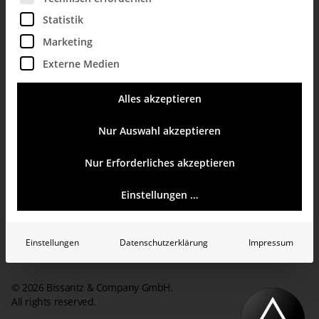
Bella berät
Statistik
Marketing
Die Größe des Menschen ist
unantastbar
Externe Medien
Bürohund Bella bloggt über Datenvisualisierung – der Mensch zum messen.
Alles akzeptieren
mehr erfahren
Nur Auswahl akzeptieren
Nur Erforderliches akzeptieren
Einstellungen …
Einstellungen
Datenschutzerklärung
Impressum
© 2026 Bissantz & Company GmbH.
All rights reserved.