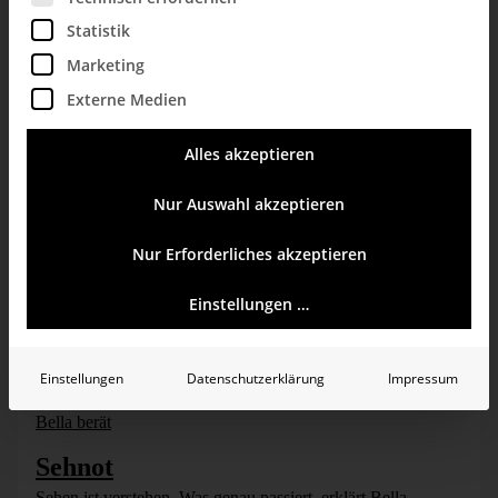
Sehnot II
Statistik
Sehen ist verstehen – sieht Bürohund Bella auch so.
Marketing
Externe Medien
mehr erfahren
Alles akzeptieren
Nur Auswahl akzeptieren
Nur Erforderliches akzeptieren
Einstellungen …
Einstellungen
Datenschutzerklärung
Impressum
Bella berät
Sehnot
Sehen ist verstehen. Was genau passiert, erklärt Bella.