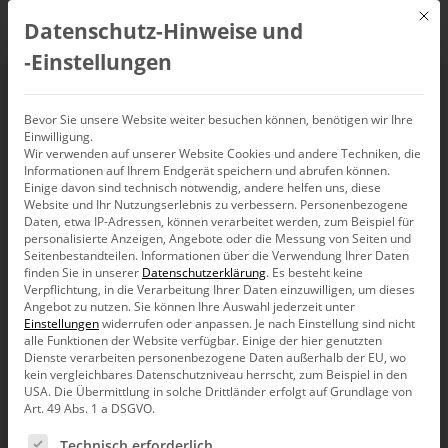
Mit d
Datenschutz-Hinweise und
DE
‑Einstellungen
Nähe verbindet
Bevor Sie unsere Website weiter besuchen können, benötigen wir Ihre
Einwilligung.
Wir verwenden auf unserer Website Cookies und andere Techniken, die
Informationen auf Ihrem Endgerät speichern und abrufen können.
Einige davon sind technisch notwendig, andere helfen uns, diese
Website und Ihr Nutzungserlebnis zu verbessern.
Personenbezogene
Daten, etwa IP-Adressen, können verarbeitet werden, zum Beispiel für
personalisierte Anzeigen, Angebote oder die Messung von Seiten und
Seitenbestandteilen.
Informationen über die Verwendung Ihrer Daten
finden Sie in unserer
Datenschutzerklärung
.
Es besteht keine
Verpflichtung, in die Verarbeitung Ihrer Daten einzuwilligen, um dieses
Angebot zu nutzen.
Sie können Ihre Auswahl jederzeit unter
Einstellungen
widerrufen oder anpassen.
Je nach Einstellung sind nicht
alle Funktionen der Website verfügbar. Einige der hier genutzten
Dienste verarbeiten personenbezogene Daten außerhalb der EU, wo
kein vergleichbares Datenschutzniveau herrscht, zum Beispiel in den
USA. Die Übermittlung in solche Drittländer erfolgt auf Grundlage von
Art. 49 Abs. 1 a DSGVO.
Es folgt eine Liste der Service-Gruppen, für die eine Ein
Bella berät
Technisch erforderlich