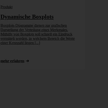
Produkt
Dynamische Boxplots
Boxplots-Diagramme dienen zur grafischen
Darstellung der Verteilung eines Merkmales.
Mithilfe von Boxplots soll schnell ein Eindruck
vermittelt werden, in welchem Bereich die Werte
einer Kennzahl liegen [...]
mehr erfahren