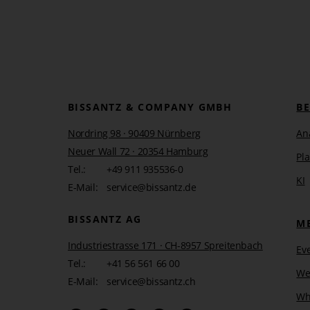
BISSANTZ & COMPANY GMBH
B
Nordring 98 · 90409 Nürnberg
An
Neuer Wall 72 · 20354 Hamburg
Pl
Tel.:
+49 911 935536-0
KI
E-Mail:
service@bissantz.de
BISSANTZ AG
M
Industriestrasse 171 · CH-8957 Spreitenbach
Ev
Tel.:
+41 56 561 66 00
We
E-Mail:
service@bissantz.ch
Wh