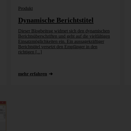
Produkt
Dynamische Berichtstitel
Dieser Blogbeitrag widmet sich den dynamischen
Berichtsüberschriften und geht auf die vielfältigen
Einsatzmöglichkeiten ein. Ein aussagekräftiger
Berichtstitel versetzt den Empfänger in den
richtigen [...]
mehr erfahren