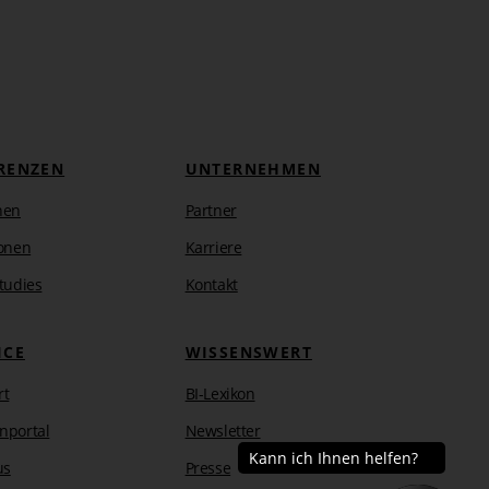
RENZEN
UNTERNEHMEN
hen
Partner
onen
Karriere
tudies
Kontakt
ICE
WISSENSWERT
rt
BI-Lexikon
nportal
Newsletter
us
Presse