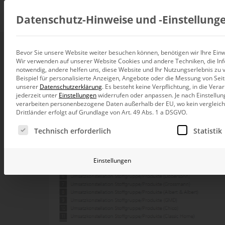
Beratung
Datenschutz-Hinweise und ‑Einstellung
Bevor Sie unsere Website weiter besuchen können, benötigen wir Ihre Einwi
Wir verwenden auf unserer Website Cookies und andere Techniken, die Inf
Datenintegration
notwendig, andere helfen uns, diese Website und Ihr Nutzungserlebnis zu 
Individuelle Datenarchitektur-Beratun
Beispiel für personalisierte Anzeigen, Angebote oder die Messung von Sei
unserer
Datenschutzerklärung
.
Es besteht keine Verpflichtung, in die Ver
BI und Analytics
jederzeit unter
Einstellungen
widerrufen oder anpassen.
Je nach Einstellun
Ganzheitliche Data-Analytics-Beratun
verarbeiten personenbezogene Daten außerhalb der EU, wo kein vergleichb
Drittländer erfolgt auf Grundlage von Art. 49 Abs. 1 a DSGVO.
Planung und Steuerung
Es folgt eine Liste der Service-Gruppen, für die eine Ei
Planung, Forecasting und Simulation
Technisch erforderlich
Statistik
KI und Advanced Analytics
KI-Beratung für Controlling und BI
Einstellungen
Betrieb und Weiterentwickl
Betrieb Ihrer BI-Systeme in der Cloud