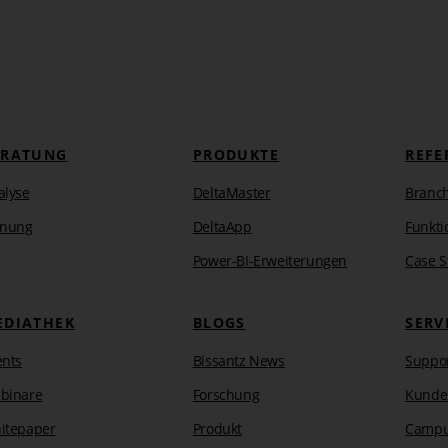
ERATUNG
PRODUKTE
REFE
alyse
DeltaMaster
Branc
anung
DeltaApp
Funkti
Power-BI-Erweiterungen
Case S
EDIATHEK
BLOGS
SERV
ents
Bissantz News
Suppo
binare
Forschung
Kunde
itepaper
Produkt
Camp