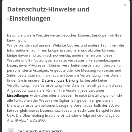
Mit d
Datenschutz-Hinweise und
DE
‑Einstellungen
The BI Survey 19:
Bevor Sie unsere Website weiter besuchen können, benötigen wir Ihre
Einwilligung.
Wir verwenden auf unserer Website Cookies und andere Techniken, die
Anwender
Informationen auf Ihrem Endgerät speichern und abrufen können.
Einige davon sind technisch notwendig, andere helfen uns, diese
bescheinigen
Website und Ihr Nutzungserlebnis zu verbessern.
Personenbezogene
Daten, etwa IP-Adressen, können verarbeitet werden, zum Beispiel für
personalisierte Anzeigen, Angebote oder die Messung von Seiten und
höchsten
Seitenbestandteilen.
Informationen über die Verwendung Ihrer Daten
finden Sie in unserer
Datenschutzerklärung
.
Es besteht keine
Verpflichtung, in die Verarbeitung Ihrer Daten einzuwilligen, um dieses
Geschäftsnutzen aller
Angebot zu nutzen.
Sie können Ihre Auswahl jederzeit unter
Einstellungen
widerrufen oder anpassen.
Je nach Einstellung sind nicht
alle Funktionen der Website verfügbar. Einige der hier genutzten
Performance-
Dienste verarbeiten personenbezogene Daten außerhalb der EU, wo
kein vergleichbares Datenschutzniveau herrscht, zum Beispiel in den
USA. Die Übermittlung in solche Drittländer erfolgt auf Grundlage von
Management-
Art. 49 Abs. 1 a DSGVO.
Es folgt eine Liste der Service-Gruppen, für die eine Ein
Technisch erforderlich