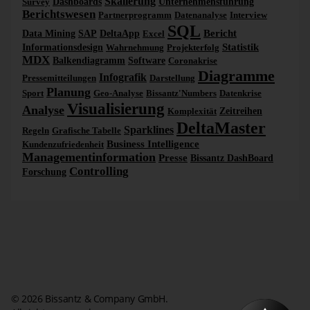
Skalierung
Survey
Dashboards
Unternehmensführung
Berichtswesen
Partnerprogramm
Datenanalyse
Interview
SQL
Bericht
Data Mining
SAP
DeltaApp
Excel
Statistik
Informationsdesign
Wahrnehmung
Projekterfolg
MDX
Balkendiagramm
Software
Coronakrise
Diagramme
Infografik
Pressemitteilungen
Darstellung
Planung
Sport
Geo-Analyse
Bissantz'Numbers
Datenkrise
Visualisierung
Analyse
Komplexität
Zeitreihen
DeltaMaster
Sparklines
Regeln
Grafische Tabelle
Business Intelligence
Kundenzufriedenheit
Managementinformation
Presse
Bissantz DashBoard
Controlling
Forschung
© 2026 Bissantz & Company GmbH.