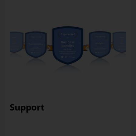
klar – sie wissen, was sie von ihrer BI-Software haben, und
bekräftigen das im BI Survey.
Platz eins für Bissantz in der Kategorie „Business Benefits“
Support
Auch der Support rund um DeltaMaster bekommt abermals
Top-Bewertungen: In allen seinen Vergleichsgruppen landet
der Support auf den führenden Plätzen, und zwar sowohl der