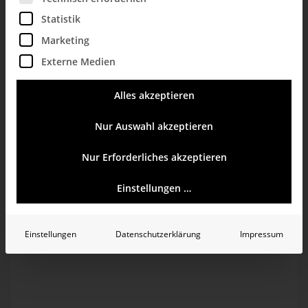
Produkte
Statistik
Marketing
Externe Medien
Der BI Survey 19 hat DeltaMaster von Bissantz &
Company als führendes Produkt bestätigt. 95 Prozent
Alles akzeptieren
der DeltaMaster-Anwender würden das Produkt
weiterempfehlen, 92 Prozent beurteilen den Support von
Bissantz als exzellent oder gut. Erneut schneidet
Nur Auswahl akzeptieren
DeltaMaster mit dem höchsten Geschäftsnutzen unter
den integrierten Performance-Management-Produkten
Nur Erforderliches akzeptieren
ab: Platz 1 für „Business Benefits“.
Einstellungen …
Kriterien
Einstellungen
Datenschutzerklärung
Impressum
Im BI Survey kommen die Anwender von Business-
Intelligence-Systemen zu Wort: Welche Erfahrungen haben
sie mit den Produkten gemacht, die sie einsetzen – und mit
deren Herstellern und Implementierungspartnern? Die
Analysten von BARC, dem Veranstalter der Studie,
verdichten die Antworten in zahlreichen Kriterien (KPI) und