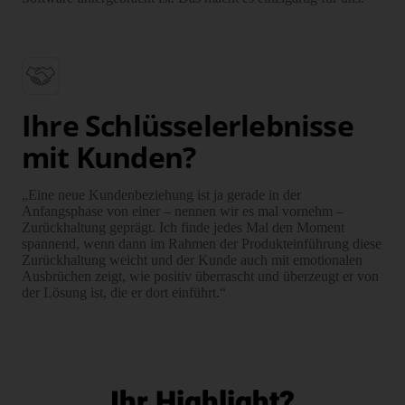
Ihre Schlüsselerlebnisse
mit Kunden?
„Eine neue Kundenbeziehung ist ja gerade in der
Anfangsphase von einer – nen­nen wir es mal vornehm –
Zurückhaltung geprägt. Ich finde jedes Mal den Mo­ment
spannend, wenn dann im Rahmen der Produkteinführung diese
Zu­rück­hal­tung weicht und der Kunde auch mit emotionalen
Ausbrüchen zeigt, wie po­si­tiv überrascht und überzeugt er von
der Lösung ist, die er dort einführt.“
Ihr Highlight?