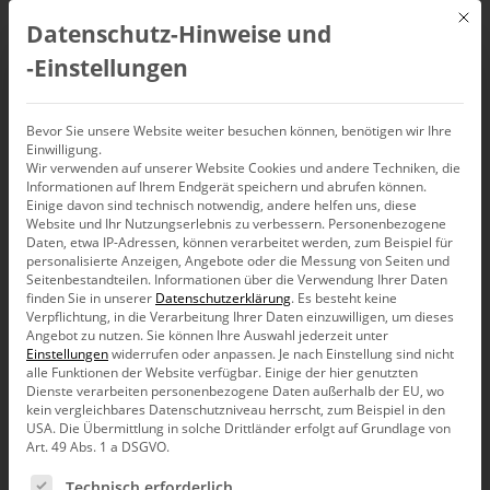
Mit d
Datenschutz-Hinweise und
DE
‑Einstellungen
Interview mit PHOEBUS
IT Consulting.
Bevor Sie unsere Website weiter besuchen können, benötigen wir Ihre
Einwilligung.
Wir verwenden auf unserer Website Cookies und andere Techniken, die
Traditionen hinterfragen und
Informationen auf Ihrem Endgerät speichern und abrufen können.
Einige davon sind technisch notwendig, andere helfen uns, diese
Reporting neu denken mit Bissantz.
Website und Ihr Nutzungserlebnis zu verbessern.
Personenbezogene
Daten, etwa IP-Adressen, können verarbeitet werden, zum Beispiel für
personalisierte Anzeigen, Angebote oder die Messung von Seiten und
Seitenbestandteilen.
Informationen über die Verwendung Ihrer Daten
finden Sie in unserer
Datenschutzerklärung
.
Es besteht keine
Verpflichtung, in die Verarbeitung Ihrer Daten einzuwilligen, um dieses
Angebot zu nutzen.
Sie können Ihre Auswahl jederzeit unter
Einstellungen
widerrufen oder anpassen.
Je nach Einstellung sind nicht
alle Funktionen der Website verfügbar. Einige der hier genutzten
Bitte aktivieren Sie YouTube in den
Dienste verarbeiten personenbezogene Daten außerhalb der EU, wo
Datenschutzeinstellungen (externe Medien), um diesen
kein vergleichbares Datenschutzniveau herrscht, zum Beispiel in den
Film sehen zu können.
USA. Die Übermittlung in solche Drittländer erfolgt auf Grundlage von
Art. 49 Abs. 1 a DSGVO.
Datenschutzeinstellungen ändern
Es folgt eine Liste der Service-Gruppen, für die eine Ein
Technisch erforderlich