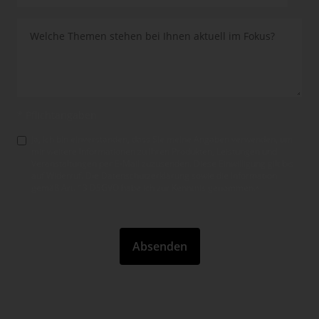
* Pflichtangaben
Ja, ich bin einverstanden, dass Sie meine Angaben verwenden, um
mir weitere Informationen zu Ihren Produkten, Leistungen und
Veranstaltungen per E-Mail zuzusenden. Diese Einwilligung gilt bis
auf Widerruf. Die Datenschutzerklärung sowie die Information
gemäß Art. 13 DSGVO habe ich zur Kenntnis genom­men.
*