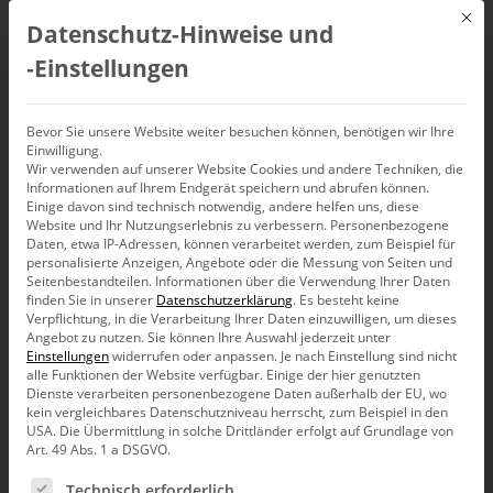
Mit d
Datenschutz-Hinweise und
DE
‑Einstellungen
Analyseverfahren
Bevor Sie unsere Website weiter besuchen können, benötigen wir Ihre
Einwilligung.
Wir verwenden auf unserer Website Cookies und andere Techniken, die
Informationen auf Ihrem Endgerät speichern und abrufen können.
Einige davon sind technisch notwendig, andere helfen uns, diese
Website und Ihr Nutzungserlebnis zu verbessern.
Personenbezogene
Daten, etwa IP-Adressen, können verarbeitet werden, zum Beispiel für
personalisierte Anzeigen, Angebote oder die Messung von Seiten und
Seitenbestandteilen.
Informationen über die Verwendung Ihrer Daten
finden Sie in unserer
Datenschutzerklärung
.
Es besteht keine
Verpflichtung, in die Verarbeitung Ihrer Daten einzuwilligen, um dieses
Angebot zu nutzen.
Sie können Ihre Auswahl jederzeit unter
Einstellungen
widerrufen oder anpassen.
Je nach Einstellung sind nicht
alle Funktionen der Website verfügbar. Einige der hier genutzten
Dienste verarbeiten personenbezogene Daten außerhalb der EU, wo
kein vergleichbares Datenschutzniveau herrscht, zum Beispiel in den
USA. Die Übermittlung in solche Drittländer erfolgt auf Grundlage von
Art. 49 Abs. 1 a DSGVO.
Es folgt eine Liste der Service-Gruppen, für die eine Ein
Release-News
Technisch erforderlich