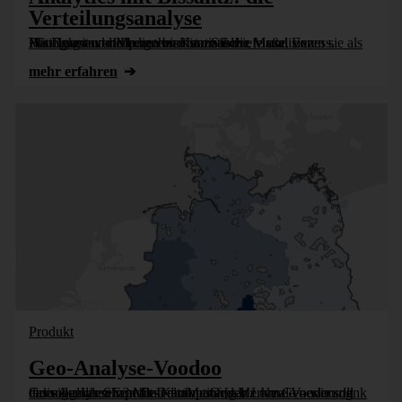
Verteilungsanalyse
Per Drag-and-drop untersuchen Sie die Häufigkeitsverteilung von Kennzahlen, visualisieren sie als Histogramm und berechnen statistische Maße, von Mittelwert und Median bis hin zu Schiefe und Exzess.
mehr erfahren
Produkt
Geo-Analyse-Voodoo
Geo-Analysen von Daten ohne Geo-Merkmale – wie soll das möglich sein? Mit DeltaMaster ganz ohne Voodoo dank eines genialen Features: der optionalen Live-Generierung individueller Shapefile-Karten auf [...]