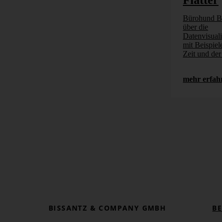
Flatter
Bürohund Be
über die
Datenvisuali
mit Beispiel
Zeit und de
mehr erfah
BISSANTZ & COMPANY GMBH
B