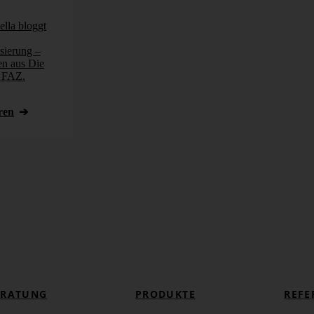
lla bloggt
sierung –
en aus Die
r FAZ.
ren
ERATUNG
PRODUKTE
REFE