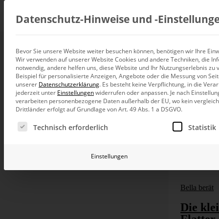
Beratung
Datenschutz-Hinweise und ‑Einstellung
Bevor Sie unsere Website weiter besuchen können, benötigen wir Ihre Einwi
Wir verwenden auf unserer Website Cookies und andere Techniken, die Inf
Datenintegration
notwendig, andere helfen uns, diese Website und Ihr Nutzungserlebnis zu 
Individuelle Datenarchitektur-Beratun
Beispiel für personalisierte Anzeigen, Angebote oder die Messung von Sei
unserer
Datenschutzerklärung
.
Es besteht keine Verpflichtung, in die Ver
BI und Analytics
jederzeit unter
Einstellungen
widerrufen oder anpassen.
Je nach Einstellun
Ganzheitliche Data-Analytics-Beratun
verarbeiten personenbezogene Daten außerhalb der EU, wo kein vergleichb
Drittländer erfolgt auf Grundlage von Art. 49 Abs. 1 a DSGVO.
Planung und Steuerung
Es folgt eine Liste der Service-Gruppen, für die eine Ei
Planung, Forecasting und Simulation
Technisch erforderlich
Statistik
KI und Advanced Analytics
KI-Beratung für Controlling und BI
Einstellungen
Betrieb und Weiterentwickl
Betrieb Ihrer BI-Systeme in der Cloud
Bella berät
Die kle