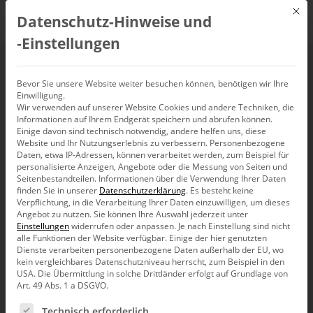
Mit d
Datenschutz-Hinweise und
DE
‑Einstellungen
Drei-D
Bevor Sie unsere Website weiter besuchen können, benötigen wir Ihre
Einwilligung.
Wir verwenden auf unserer Website Cookies und andere Techniken, die
Informationen auf Ihrem Endgerät speichern und abrufen können.
Einige davon sind technisch notwendig, andere helfen uns, diese
Website und Ihr Nutzungserlebnis zu verbessern.
Personenbezogene
Daten, etwa IP-Adressen, können verarbeitet werden, zum Beispiel für
personalisierte Anzeigen, Angebote oder die Messung von Seiten und
Seitenbestandteilen.
Informationen über die Verwendung Ihrer Daten
finden Sie in unserer
Datenschutzerklärung
.
Es besteht keine
Verpflichtung, in die Verarbeitung Ihrer Daten einzuwilligen, um dieses
Angebot zu nutzen.
Sie können Ihre Auswahl jederzeit unter
Einstellungen
widerrufen oder anpassen.
Je nach Einstellung sind nicht
alle Funktionen der Website verfügbar. Einige der hier genutzten
Dienste verarbeiten personenbezogene Daten außerhalb der EU, wo
kein vergleichbares Datenschutzniveau herrscht, zum Beispiel in den
USA. Die Übermittlung in solche Drittländer erfolgt auf Grundlage von
Art. 49 Abs. 1 a DSGVO.
Es folgt eine Liste der Service-Gruppen, für die eine Ein
3D meiden
Technisch erforderlich