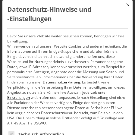
Mit d
Datenschutz-Hinweise und
DE
‑Einstellungen
Fahranfänger
Bevor Sie unsere Website weiter besuchen können, benötigen wir Ihre
Einwilligung.
Wir verwenden auf unserer Website Cookies und andere Techniken, die
Informationen auf Ihrem Endgerät speichern und abrufen können.
Einige davon sind technisch notwendig, andere helfen uns, diese
Website und Ihr Nutzungserlebnis zu verbessern.
Personenbezogene
Daten, etwa IP-Adressen, können verarbeitet werden, zum Beispiel für
personalisierte Anzeigen, Angebote oder die Messung von Seiten und
Seitenbestandteilen.
Informationen über die Verwendung Ihrer Daten
finden Sie in unserer
Datenschutzerklärung
.
Es besteht keine
Verpflichtung, in die Verarbeitung Ihrer Daten einzuwilligen, um dieses
Angebot zu nutzen.
Sie können Ihre Auswahl jederzeit unter
Einstellungen
widerrufen oder anpassen.
Je nach Einstellung sind nicht
alle Funktionen der Website verfügbar. Einige der hier genutzten
Dienste verarbeiten personenbezogene Daten außerhalb der EU, wo
kein vergleichbares Datenschutzniveau herrscht, zum Beispiel in den
USA. Die Übermittlung in solche Drittländer erfolgt auf Grundlage von
Art. 49 Abs. 1 a DSGVO.
Es folgt eine Liste der Service-Gruppen, für die eine Ein
Bella berät
Technisch erforderlich