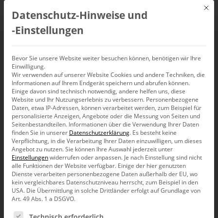
Mit d
Datenschutz-Hinweise und
DE
‑Einstellungen
Forecasts
Bevor Sie unsere Website weiter besuchen können, benötigen wir Ihre
Einwilligung.
Wir verwenden auf unserer Website Cookies und andere Techniken, die
Informationen auf Ihrem Endgerät speichern und abrufen können.
Einige davon sind technisch notwendig, andere helfen uns, diese
Website und Ihr Nutzungserlebnis zu verbessern.
Personenbezogene
Daten, etwa IP-Adressen, können verarbeitet werden, zum Beispiel für
personalisierte Anzeigen, Angebote oder die Messung von Seiten und
Seitenbestandteilen.
Informationen über die Verwendung Ihrer Daten
finden Sie in unserer
Datenschutzerklärung
.
Es besteht keine
Verpflichtung, in die Verarbeitung Ihrer Daten einzuwilligen, um dieses
Angebot zu nutzen.
Sie können Ihre Auswahl jederzeit unter
Einstellungen
widerrufen oder anpassen.
Je nach Einstellung sind nicht
alle Funktionen der Website verfügbar. Einige der hier genutzten
Dienste verarbeiten personenbezogene Daten außerhalb der EU, wo
kein vergleichbares Datenschutzniveau herrscht, zum Beispiel in den
USA. Die Übermittlung in solche Drittländer erfolgt auf Grundlage von
Art. 49 Abs. 1 a DSGVO.
Es folgt eine Liste der Service-Gruppen, für die eine Ein
Produkt
Technisch erforderlich