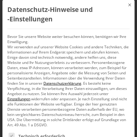
Mit d
Datenschutz-Hinweise und
DE
‑Einstellungen
German Design Award
Bevor Sie unsere Website weiter besuchen können, benötigen wir Ihre
Einwilligung.
Wir verwenden auf unserer Website Cookies und andere Techniken, die
Informationen auf Ihrem Endgerät speichern und abrufen können.
Einige davon sind technisch notwendig, andere helfen uns, diese
Website und Ihr Nutzungserlebnis zu verbessern.
Personenbezogene
Daten, etwa IP-Adressen, können verarbeitet werden, zum Beispiel für
personalisierte Anzeigen, Angebote oder die Messung von Seiten und
Seitenbestandteilen.
Informationen über die Verwendung Ihrer Daten
finden Sie in unserer
Datenschutzerklärung
.
Es besteht keine
Verpflichtung, in die Verarbeitung Ihrer Daten einzuwilligen, um dieses
Angebot zu nutzen.
Sie können Ihre Auswahl jederzeit unter
Einstellungen
widerrufen oder anpassen.
Je nach Einstellung sind nicht
alle Funktionen der Website verfügbar. Einige der hier genutzten
Dienste verarbeiten personenbezogene Daten außerhalb der EU, wo
kein vergleichbares Datenschutzniveau herrscht, zum Beispiel in den
USA. Die Übermittlung in solche Drittländer erfolgt auf Grundlage von
Art. 49 Abs. 1 a DSGVO.
Es folgt eine Liste der Service-Gruppen, für die eine Ein
Bissantz News
Technisch erforderlich