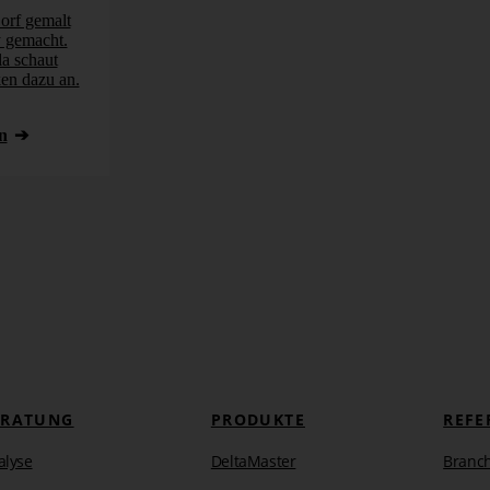
orf gemalt
y gemacht.
a schaut
ken dazu an.
n
ERATUNG
PRODUKTE
REFE
alyse
DeltaMaster
Branc