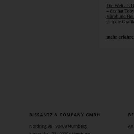
Die Welt als D
– das hat Tob
Bürohund Bell
sich die Grafi
mehr erfahre
BISSANTZ & COMPANY GMBH
B
Nordring 98 · 90409 Nürnberg
An
Neuer Wall 72 · 20354 Hamburg