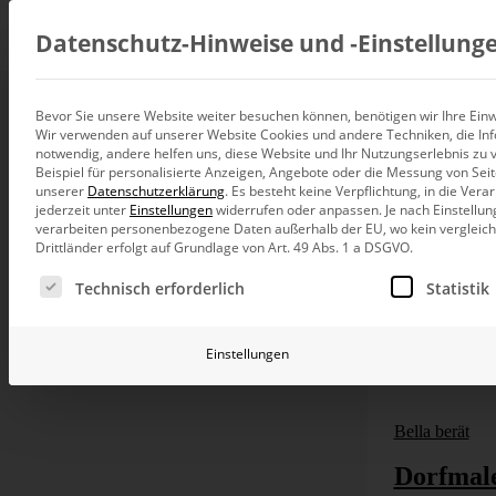
Beratung
Datenschutz-Hinweise und ‑Einstellung
Bevor Sie unsere Website weiter besuchen können, benötigen wir Ihre Einwi
Wir verwenden auf unserer Website Cookies und andere Techniken, die Inf
Datenintegration
notwendig, andere helfen uns, diese Website und Ihr Nutzungserlebnis zu 
Individuelle Datenarchitektur-Beratun
Beispiel für personalisierte Anzeigen, Angebote oder die Messung von Sei
unserer
Datenschutzerklärung
.
Es besteht keine Verpflichtung, in die Ver
BI und Analytics
jederzeit unter
Einstellungen
widerrufen oder anpassen.
Je nach Einstellun
Ganzheitliche Data-Analytics-Beratun
verarbeiten personenbezogene Daten außerhalb der EU, wo kein vergleichb
Drittländer erfolgt auf Grundlage von Art. 49 Abs. 1 a DSGVO.
Planung und Steuerung
Es folgt eine Liste der Service-Gruppen, für die eine Ei
Planung, Forecasting und Simulation
Technisch erforderlich
Statistik
KI und Advanced Analytics
KI-Beratung für Controlling und BI
Einstellungen
Betrieb und Weiterentwickl
Betrieb Ihrer BI-Systeme in der Cloud
Bella berät
Dorfmal