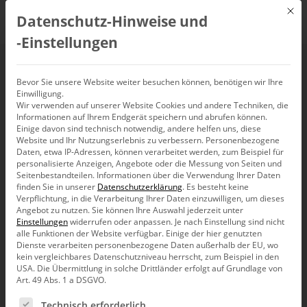
Mit d
Datenschutz-Hinweise und
DE
‑Einstellungen
Intuitiv
Bevor Sie unsere Website weiter besuchen können, benötigen wir Ihre
Einwilligung.
Wir verwenden auf unserer Website Cookies und andere Techniken, die
Informationen auf Ihrem Endgerät speichern und abrufen können.
Einige davon sind technisch notwendig, andere helfen uns, diese
Website und Ihr Nutzungserlebnis zu verbessern.
Personenbezogene
Daten, etwa IP-Adressen, können verarbeitet werden, zum Beispiel für
personalisierte Anzeigen, Angebote oder die Messung von Seiten und
Seitenbestandteilen.
Informationen über die Verwendung Ihrer Daten
finden Sie in unserer
Datenschutzerklärung
.
Es besteht keine
Verpflichtung, in die Verarbeitung Ihrer Daten einzuwilligen, um dieses
Angebot zu nutzen.
Sie können Ihre Auswahl jederzeit unter
Einstellungen
widerrufen oder anpassen.
Je nach Einstellung sind nicht
alle Funktionen der Website verfügbar. Einige der hier genutzten
Dienste verarbeiten personenbezogene Daten außerhalb der EU, wo
kein vergleichbares Datenschutzniveau herrscht, zum Beispiel in den
USA. Die Übermittlung in solche Drittländer erfolgt auf Grundlage von
Art. 49 Abs. 1 a DSGVO.
Es folgt eine Liste der Service-Gruppen, für die eine Ein
Partner
Technisch erforderlich