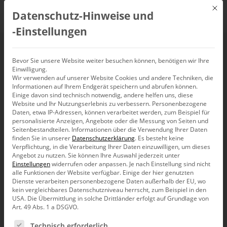
Mit d
Datenschutz-Hinweise und
DE
‑Einstellungen
Kraftwerksbau
Bevor Sie unsere Website weiter besuchen können, benötigen wir Ihre
Einwilligung.
Wir verwenden auf unserer Website Cookies und andere Techniken, die
Informationen auf Ihrem Endgerät speichern und abrufen können.
Einige davon sind technisch notwendig, andere helfen uns, diese
Website und Ihr Nutzungserlebnis zu verbessern.
Personenbezogene
Daten, etwa IP-Adressen, können verarbeitet werden, zum Beispiel für
personalisierte Anzeigen, Angebote oder die Messung von Seiten und
Seitenbestandteilen.
Informationen über die Verwendung Ihrer Daten
finden Sie in unserer
Datenschutzerklärung
.
Es besteht keine
Verpflichtung, in die Verarbeitung Ihrer Daten einzuwilligen, um dieses
Angebot zu nutzen.
Sie können Ihre Auswahl jederzeit unter
Einstellungen
widerrufen oder anpassen.
Je nach Einstellung sind nicht
alle Funktionen der Website verfügbar. Einige der hier genutzten
Dienste verarbeiten personenbezogene Daten außerhalb der EU, wo
kein vergleichbares Datenschutzniveau herrscht, zum Beispiel in den
USA. Die Übermittlung in solche Drittländer erfolgt auf Grundlage von
Art. 49 Abs. 1 a DSGVO.
Es folgt eine Liste der Service-Gruppen, für die eine Ein
Balken nicht beschneiden
Technisch erforderlich