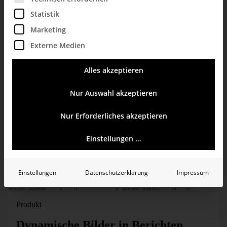
Parent-Child-Dimensionen nach
Statistik
Attribut-Dimension filtern
Marketing
Flexibler Umgang mit Hierarchien: Das Personalcontrolling ist ein gutes Beispiel für spezielle Modellierungstechniken wie Parent-Child- und Attributdimensionen. Für das Management und die Personalabteilung [...]
Externe Medien
mehr erfahren
Alles akzeptieren
Nur Auswahl akzeptieren
Nur Erforderliches akzeptieren
Einstellungen …
Einstellungen
Datenschutzerklärung
Impressum
Produkt
Dynamische Bilder in Berichten