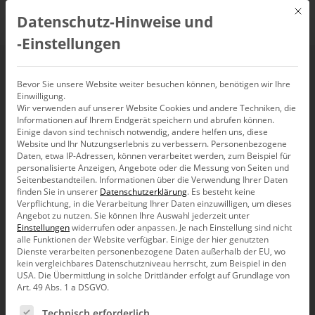
Mit d
Datenschutz-Hinweise und
DE
‑Einstellungen
Meadows Donella
Bevor Sie unsere Website weiter besuchen können, benötigen wir Ihre
Einwilligung.
Wir verwenden auf unserer Website Cookies und andere Techniken, die
Informationen auf Ihrem Endgerät speichern und abrufen können.
Einige davon sind technisch notwendig, andere helfen uns, diese
Website und Ihr Nutzungserlebnis zu verbessern.
Personenbezogene
Daten, etwa IP-Adressen, können verarbeitet werden, zum Beispiel für
personalisierte Anzeigen, Angebote oder die Messung von Seiten und
Seitenbestandteilen.
Informationen über die Verwendung Ihrer Daten
finden Sie in unserer
Datenschutzerklärung
.
Es besteht keine
Verpflichtung, in die Verarbeitung Ihrer Daten einzuwilligen, um dieses
Angebot zu nutzen.
Sie können Ihre Auswahl jederzeit unter
Einstellungen
widerrufen oder anpassen.
Je nach Einstellung sind nicht
alle Funktionen der Website verfügbar. Einige der hier genutzten
Dienste verarbeiten personenbezogene Daten außerhalb der EU, wo
kein vergleichbares Datenschutzniveau herrscht, zum Beispiel in den
USA. Die Übermittlung in solche Drittländer erfolgt auf Grundlage von
Art. 49 Abs. 1 a DSGVO.
Es folgt eine Liste der Service-Gruppen, für die eine Ein
Bella berät
Technisch erforderlich