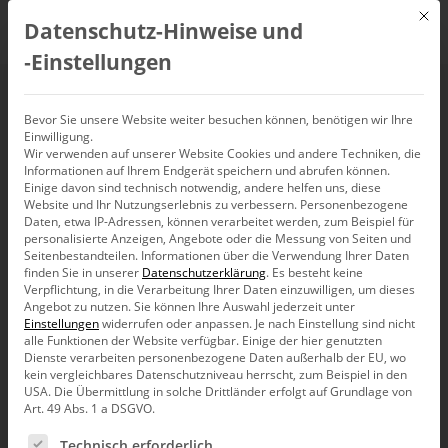
Mit d
Datenschutz-Hinweise und
DE
‑Einstellungen
Multidimensional
Bevor Sie unsere Website weiter besuchen können, benötigen wir Ihre
Einwilligung.
Wir verwenden auf unserer Website Cookies und andere Techniken, die
Informationen auf Ihrem Endgerät speichern und abrufen können.
Einige davon sind technisch notwendig, andere helfen uns, diese
Website und Ihr Nutzungserlebnis zu verbessern.
Personenbezogene
Daten, etwa IP-Adressen, können verarbeitet werden, zum Beispiel für
personalisierte Anzeigen, Angebote oder die Messung von Seiten und
Seitenbestandteilen.
Informationen über die Verwendung Ihrer Daten
finden Sie in unserer
Datenschutzerklärung
.
Es besteht keine
Verpflichtung, in die Verarbeitung Ihrer Daten einzuwilligen, um dieses
Angebot zu nutzen.
Sie können Ihre Auswahl jederzeit unter
Einstellungen
widerrufen oder anpassen.
Je nach Einstellung sind nicht
alle Funktionen der Website verfügbar. Einige der hier genutzten
Dienste verarbeiten personenbezogene Daten außerhalb der EU, wo
kein vergleichbares Datenschutzniveau herrscht, zum Beispiel in den
USA. Die Übermittlung in solche Drittländer erfolgt auf Grundlage von
Art. 49 Abs. 1 a DSGVO.
Es folgt eine Liste der Service-Gruppen, für die eine Ein
Produkt
Technisch erforderlich