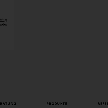
ftigt
inder
ERATUNG
PRODUKTE
REFE