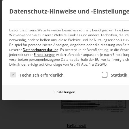
Beratung
Datenschutz-Hinweise und ‑Einstellung
Bevor Sie unsere Website weiter besuchen können, benötigen wir Ihre Einwi
Wir verwenden auf unserer Website Cookies und andere Techniken, die Inf
Datenintegration
notwendig, andere helfen uns, diese Website und Ihr Nutzungserlebnis zu 
Individuelle Datenarchitektur-Beratun
Beispiel für personalisierte Anzeigen, Angebote oder die Messung von Sei
unserer
Datenschutzerklärung
.
Es besteht keine Verpflichtung, in die Ver
BI und Analytics
jederzeit unter
Einstellungen
widerrufen oder anpassen.
Je nach Einstellun
Ganzheitliche Data-Analytics-Beratun
verarbeiten personenbezogene Daten außerhalb der EU, wo kein vergleichb
Drittländer erfolgt auf Grundlage von Art. 49 Abs. 1 a DSGVO.
Planung und Steuerung
Es folgt eine Liste der Service-Gruppen, für die eine Ei
Planung, Forecasting und Simulation
Technisch erforderlich
Statistik
KI und Advanced Analytics
KI-Beratung für Controlling und BI
Einstellungen
Betrieb und Weiterentwickl
Betrieb Ihrer BI-Systeme in der Cloud
Bella berät