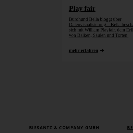
Play fair
Bürohund Bella bloggt über
Datenvisualisierung – Bella beschä
sich mit William Playfair, dem Erf
von Balken, Säulen und Torten.
mehr erfahren
BISSANTZ & COMPANY GMBH
B