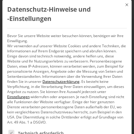
Mit d
Datenschutz-Hinweise und
DE
‑Einstellungen
Prozessvisualisierung
Bevor Sie unsere Website weiter besuchen können, benötigen wir Ihre
Einwilligung.
Wir verwenden auf unserer Website Cookies und andere Techniken, die
Informationen auf Ihrem Endgerät speichern und abrufen können.
Einige davon sind technisch notwendig, andere helfen uns, diese
Website und Ihr Nutzungserlebnis zu verbessern.
Personenbezogene
Daten, etwa IP-Adressen, können verarbeitet werden, zum Beispiel für
personalisierte Anzeigen, Angebote oder die Messung von Seiten und
Seitenbestandteilen.
Informationen über die Verwendung Ihrer Daten
finden Sie in unserer
Datenschutzerklärung
.
Es besteht keine
Verpflichtung, in die Verarbeitung Ihrer Daten einzuwilligen, um dieses
Angebot zu nutzen.
Sie können Ihre Auswahl jederzeit unter
Einstellungen
widerrufen oder anpassen.
Je nach Einstellung sind nicht
alle Funktionen der Website verfügbar. Einige der hier genutzten
Dienste verarbeiten personenbezogene Daten außerhalb der EU, wo
kein vergleichbares Datenschutzniveau herrscht, zum Beispiel in den
USA. Die Übermittlung in solche Drittländer erfolgt auf Grundlage von
Art. 49 Abs. 1 a DSGVO.
Es folgt eine Liste der Service-Gruppen, für die eine Ein
Produkt
Technisch erforderlich