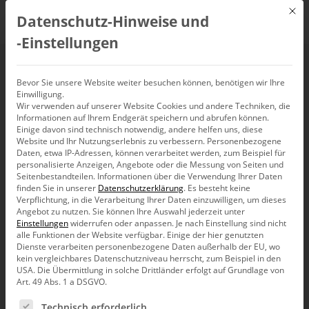
Mit d
Datenschutz-Hinweise und
DE
‑Einstellungen
Punktbalken
Bevor Sie unsere Website weiter besuchen können, benötigen wir Ihre
Einwilligung.
Wir verwenden auf unserer Website Cookies und andere Techniken, die
Informationen auf Ihrem Endgerät speichern und abrufen können.
Einige davon sind technisch notwendig, andere helfen uns, diese
Website und Ihr Nutzungserlebnis zu verbessern.
Personenbezogene
Daten, etwa IP-Adressen, können verarbeitet werden, zum Beispiel für
personalisierte Anzeigen, Angebote oder die Messung von Seiten und
Seitenbestandteilen.
Informationen über die Verwendung Ihrer Daten
finden Sie in unserer
Datenschutzerklärung
.
Es besteht keine
Verpflichtung, in die Verarbeitung Ihrer Daten einzuwilligen, um dieses
Angebot zu nutzen.
Sie können Ihre Auswahl jederzeit unter
Einstellungen
widerrufen oder anpassen.
Je nach Einstellung sind nicht
alle Funktionen der Website verfügbar. Einige der hier genutzten
Dienste verarbeiten personenbezogene Daten außerhalb der EU, wo
kein vergleichbares Datenschutzniveau herrscht, zum Beispiel in den
USA. Die Übermittlung in solche Drittländer erfolgt auf Grundlage von
Art. 49 Abs. 1 a DSGVO.
Es folgt eine Liste der Service-Gruppen, für die eine Ein
Bella berät
Technisch erforderlich