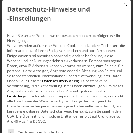
Mit d
Datenschutz-Hinweise und
DE
‑Einstellungen
Semi-Supervised
Bevor Sie unsere Website weiter besuchen können, benötigen wir Ihre
Einwilligung.
Learning
Wir verwenden auf unserer Website Cookies und andere Techniken, die
Informationen auf Ihrem Endgerät speichern und abrufen können.
Einige davon sind technisch notwendig, andere helfen uns, diese
Website und Ihr Nutzungserlebnis zu verbessern.
Personenbezogene
Daten, etwa IP-Adressen, können verarbeitet werden, zum Beispiel für
personalisierte Anzeigen, Angebote oder die Messung von Seiten und
Seitenbestandteilen.
Informationen über die Verwendung Ihrer Daten
finden Sie in unserer
Datenschutzerklärung
.
Es besteht keine
Verpflichtung, in die Verarbeitung Ihrer Daten einzuwilligen, um dieses
Angebot zu nutzen.
Sie können Ihre Auswahl jederzeit unter
Einstellungen
widerrufen oder anpassen.
Je nach Einstellung sind nicht
alle Funktionen der Website verfügbar. Einige der hier genutzten
Dienste verarbeiten personenbezogene Daten außerhalb der EU, wo
kein vergleichbares Datenschutzniveau herrscht, zum Beispiel in den
USA. Die Übermittlung in solche Drittländer erfolgt auf Grundlage von
Art. 49 Abs. 1 a DSGVO.
Es folgt eine Liste der Service-Gruppen, für die eine Ein
Technisch erforderlich