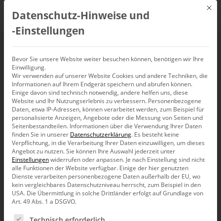
Mit d
Datenschutz-Hinweise und
DE
‑Einstellungen
Sexualität
Bevor Sie unsere Website weiter besuchen können, benötigen wir Ihre
Einwilligung.
Wir verwenden auf unserer Website Cookies und andere Techniken, die
Informationen auf Ihrem Endgerät speichern und abrufen können.
Einige davon sind technisch notwendig, andere helfen uns, diese
Website und Ihr Nutzungserlebnis zu verbessern.
Personenbezogene
Daten, etwa IP-Adressen, können verarbeitet werden, zum Beispiel für
personalisierte Anzeigen, Angebote oder die Messung von Seiten und
Seitenbestandteilen.
Informationen über die Verwendung Ihrer Daten
finden Sie in unserer
Datenschutzerklärung
.
Es besteht keine
Verpflichtung, in die Verarbeitung Ihrer Daten einzuwilligen, um dieses
Angebot zu nutzen.
Sie können Ihre Auswahl jederzeit unter
Einstellungen
widerrufen oder anpassen.
Je nach Einstellung sind nicht
alle Funktionen der Website verfügbar. Einige der hier genutzten
Dienste verarbeiten personenbezogene Daten außerhalb der EU, wo
kein vergleichbares Datenschutzniveau herrscht, zum Beispiel in den
USA. Die Übermittlung in solche Drittländer erfolgt auf Grundlage von
Art. 49 Abs. 1 a DSGVO.
Es folgt eine Liste der Service-Gruppen, für die eine Ein
Bella berät
Technisch erforderlich