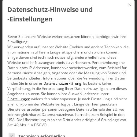
Mit d
Datenschutz-Hinweise und
DE
‑Einstellungen
Sklarawertfunktion
Bevor Sie unsere Website weiter besuchen können, benötigen wir Ihre
Einwilligung.
Wir verwenden auf unserer Website Cookies und andere Techniken, die
Informationen auf Ihrem Endgerät speichern und abrufen können.
Einige davon sind technisch notwendig, andere helfen uns, diese
Website und Ihr Nutzungserlebnis zu verbessern.
Personenbezogene
Daten, etwa IP-Adressen, können verarbeitet werden, zum Beispiel für
personalisierte Anzeigen, Angebote oder die Messung von Seiten und
Seitenbestandteilen.
Informationen über die Verwendung Ihrer Daten
finden Sie in unserer
Datenschutzerklärung
.
Es besteht keine
Verpflichtung, in die Verarbeitung Ihrer Daten einzuwilligen, um dieses
Angebot zu nutzen.
Sie können Ihre Auswahl jederzeit unter
Einstellungen
widerrufen oder anpassen.
Je nach Einstellung sind nicht
alle Funktionen der Website verfügbar. Einige der hier genutzten
Dienste verarbeiten personenbezogene Daten außerhalb der EU, wo
kein vergleichbares Datenschutzniveau herrscht, zum Beispiel in den
USA. Die Übermittlung in solche Drittländer erfolgt auf Grundlage von
Art. 49 Abs. 1 a DSGVO.
Es folgt eine Liste der Service-Gruppen, für die eine Ein
Produkt
Technisch erforderlich