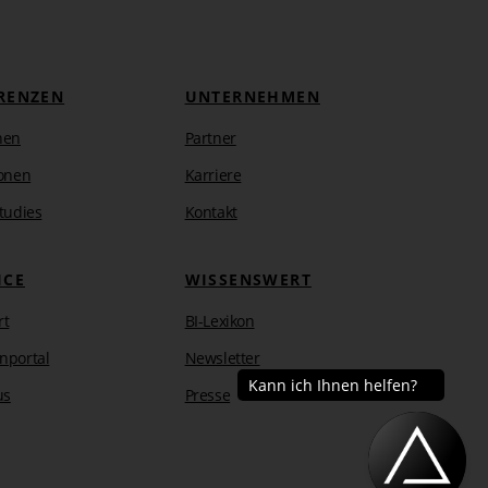
RENZEN
UNTERNEHMEN
hen
Partner
onen
Karriere
tudies
Kontakt
ICE
WISSENSWERT
rt
BI-Lexikon
nportal
Newsletter
us
Presse