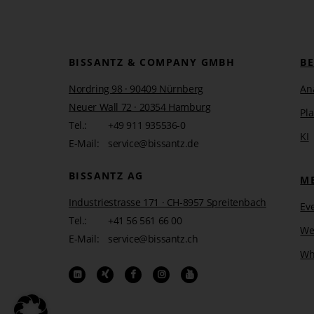
BISSANTZ & COMPANY GMBH
B
Nordring 98 · 90409 Nürnberg
An
Neuer Wall 72 · 20354 Hamburg
Pl
Tel.:
+49 911 935536-0
KI
E-Mail:
service@bissantz.de
BISSANTZ AG
M
Industriestrasse 171 · CH-8957 Spreitenbach
Ev
Tel.:
+41 56 561 66 00
We
E-Mail:
service@bissantz.ch
Wh