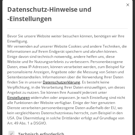
Mit d
Datenschutz-Hinweise und
DE
‑Einstellungen
Texte
Bevor Sie unsere Website weiter besuchen können, benötigen wir Ihre
Einwilligung.
Wir verwenden auf unserer Website Cookies und andere Techniken, die
Informationen auf Ihrem Endgerät speichern und abrufen können.
Einige davon sind technisch notwendig, andere helfen uns, diese
Website und Ihr Nutzungserlebnis zu verbessern.
Personenbezogene
Daten, etwa IP-Adressen, können verarbeitet werden, zum Beispiel für
personalisierte Anzeigen, Angebote oder die Messung von Seiten und
Seitenbestandteilen.
Informationen über die Verwendung Ihrer Daten
finden Sie in unserer
Datenschutzerklärung
.
Es besteht keine
Verpflichtung, in die Verarbeitung Ihrer Daten einzuwilligen, um dieses
Angebot zu nutzen.
Sie können Ihre Auswahl jederzeit unter
Einstellungen
widerrufen oder anpassen.
Je nach Einstellung sind nicht
alle Funktionen der Website verfügbar. Einige der hier genutzten
Dienste verarbeiten personenbezogene Daten außerhalb der EU, wo
kein vergleichbares Datenschutzniveau herrscht, zum Beispiel in den
USA. Die Übermittlung in solche Drittländer erfolgt auf Grundlage von
Art. 49 Abs. 1 a DSGVO.
Es folgt eine Liste der Service-Gruppen, für die eine Ein
Forschung
Technisch erforderlich