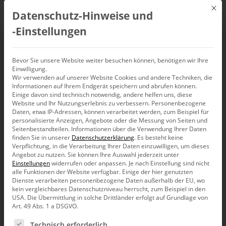
Mit d
Datenschutz-Hinweise und
DE
‑Einstellungen
USA TODAY
Bevor Sie unsere Website weiter besuchen können, benötigen wir Ihre
Einwilligung.
Wir verwenden auf unserer Website Cookies und andere Techniken, die
Informationen auf Ihrem Endgerät speichern und abrufen können.
Einige davon sind technisch notwendig, andere helfen uns, diese
Website und Ihr Nutzungserlebnis zu verbessern.
Personenbezogene
Daten, etwa IP-Adressen, können verarbeitet werden, zum Beispiel für
personalisierte Anzeigen, Angebote oder die Messung von Seiten und
Seitenbestandteilen.
Informationen über die Verwendung Ihrer Daten
finden Sie in unserer
Datenschutzerklärung
.
Es besteht keine
Verpflichtung, in die Verarbeitung Ihrer Daten einzuwilligen, um dieses
Angebot zu nutzen.
Sie können Ihre Auswahl jederzeit unter
Einstellungen
widerrufen oder anpassen.
Je nach Einstellung sind nicht
alle Funktionen der Website verfügbar. Einige der hier genutzten
Dienste verarbeiten personenbezogene Daten außerhalb der EU, wo
kein vergleichbares Datenschutzniveau herrscht, zum Beispiel in den
USA. Die Übermittlung in solche Drittländer erfolgt auf Grundlage von
Art. 49 Abs. 1 a DSGVO.
Es folgt eine Liste der Service-Gruppen, für die eine Ein
Mensch zum messen
Technisch erforderlich