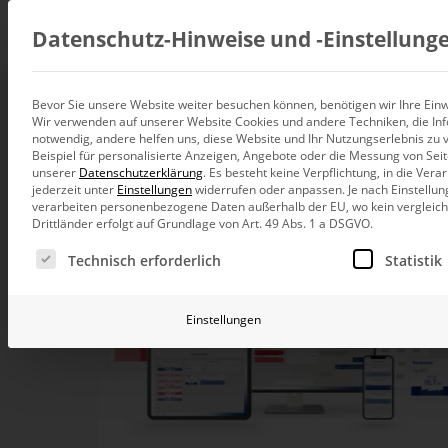
Beratung
Datenschutz-Hinweise und ‑Einstellung
Bevor Sie unsere Website weiter besuchen können, benötigen wir Ihre Einwi
Wir verwenden auf unserer Website Cookies und andere Techniken, die Inf
Datenintegration
notwendig, andere helfen uns, diese Website und Ihr Nutzungserlebnis zu 
Individuelle Datenarchitektur-Beratun
Beispiel für personalisierte Anzeigen, Angebote oder die Messung von Sei
unserer
Datenschutzerklärung
.
Es besteht keine Verpflichtung, in die Ver
BI und Analytics
jederzeit unter
Einstellungen
widerrufen oder anpassen.
Je nach Einstellun
Ganzheitliche Data-Analytics-Beratun
verarbeiten personenbezogene Daten außerhalb der EU, wo kein vergleichb
Drittländer erfolgt auf Grundlage von Art. 49 Abs. 1 a DSGVO.
Planung und Steuerung
Es folgt eine Liste der Service-Gruppen, für die eine Ei
Planung, Forecasting und Simulation
Technisch erforderlich
Statistik
KI und Advanced Analytics
KI-Beratung für Controlling und BI
Einstellungen
Betrieb und Weiterentwickl
Betrieb Ihrer BI-Systeme in der Cloud