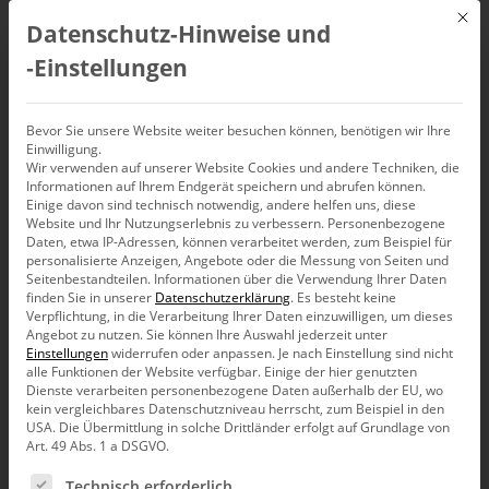
Mit d
Datenschutz-Hinweise und
DE
‑Einstellungen
Wetter
Bevor Sie unsere Website weiter besuchen können, benötigen wir Ihre
Einwilligung.
Wir verwenden auf unserer Website Cookies und andere Techniken, die
Informationen auf Ihrem Endgerät speichern und abrufen können.
Einige davon sind technisch notwendig, andere helfen uns, diese
Website und Ihr Nutzungserlebnis zu verbessern.
Personenbezogene
Daten, etwa IP-Adressen, können verarbeitet werden, zum Beispiel für
personalisierte Anzeigen, Angebote oder die Messung von Seiten und
Seitenbestandteilen.
Informationen über die Verwendung Ihrer Daten
finden Sie in unserer
Datenschutzerklärung
.
Es besteht keine
Verpflichtung, in die Verarbeitung Ihrer Daten einzuwilligen, um dieses
Angebot zu nutzen.
Sie können Ihre Auswahl jederzeit unter
Einstellungen
widerrufen oder anpassen.
Je nach Einstellung sind nicht
alle Funktionen der Website verfügbar. Einige der hier genutzten
Dienste verarbeiten personenbezogene Daten außerhalb der EU, wo
kein vergleichbares Datenschutzniveau herrscht, zum Beispiel in den
USA. Die Übermittlung in solche Drittländer erfolgt auf Grundlage von
Art. 49 Abs. 1 a DSGVO.
Es folgt eine Liste der Service-Gruppen, für die eine Ein
Forschung
Technisch erforderlich