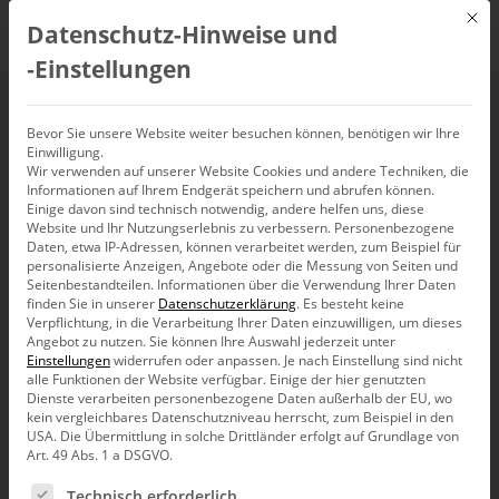
Mit d
Datenschutz-Hinweise und
DE
‑Einstellungen
Zellkommentare
Bevor Sie unsere Website weiter besuchen können, benötigen wir Ihre
Einwilligung.
anzeigen
Wir verwenden auf unserer Website Cookies und andere Techniken, die
Informationen auf Ihrem Endgerät speichern und abrufen können.
Einige davon sind technisch notwendig, andere helfen uns, diese
Website und Ihr Nutzungserlebnis zu verbessern.
Personenbezogene
Daten, etwa IP-Adressen, können verarbeitet werden, zum Beispiel für
personalisierte Anzeigen, Angebote oder die Messung von Seiten und
Seitenbestandteilen.
Informationen über die Verwendung Ihrer Daten
finden Sie in unserer
Datenschutzerklärung
.
Es besteht keine
Verpflichtung, in die Verarbeitung Ihrer Daten einzuwilligen, um dieses
Angebot zu nutzen.
Sie können Ihre Auswahl jederzeit unter
Einstellungen
widerrufen oder anpassen.
Je nach Einstellung sind nicht
alle Funktionen der Website verfügbar. Einige der hier genutzten
Dienste verarbeiten personenbezogene Daten außerhalb der EU, wo
kein vergleichbares Datenschutzniveau herrscht, zum Beispiel in den
USA. Die Übermittlung in solche Drittländer erfolgt auf Grundlage von
Art. 49 Abs. 1 a DSGVO.
Es folgt eine Liste der Service-Gruppen, für die eine Ein
Technisch erforderlich