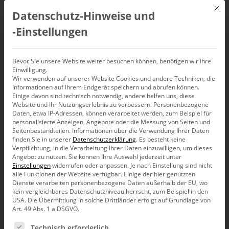
Mit d
Datenschutz-Hinweise und
DE
‑Einstellungen
Zwischensummen
Bevor Sie unsere Website weiter besuchen können, benötigen wir Ihre
Einwilligung.
Wir verwenden auf unserer Website Cookies und andere Techniken, die
Informationen auf Ihrem Endgerät speichern und abrufen können.
Einige davon sind technisch notwendig, andere helfen uns, diese
Website und Ihr Nutzungserlebnis zu verbessern.
Personenbezogene
Daten, etwa IP-Adressen, können verarbeitet werden, zum Beispiel für
personalisierte Anzeigen, Angebote oder die Messung von Seiten und
Seitenbestandteilen.
Informationen über die Verwendung Ihrer Daten
finden Sie in unserer
Datenschutzerklärung
.
Es besteht keine
Verpflichtung, in die Verarbeitung Ihrer Daten einzuwilligen, um dieses
Angebot zu nutzen.
Sie können Ihre Auswahl jederzeit unter
Einstellungen
widerrufen oder anpassen.
Je nach Einstellung sind nicht
alle Funktionen der Website verfügbar. Einige der hier genutzten
Dienste verarbeiten personenbezogene Daten außerhalb der EU, wo
kein vergleichbares Datenschutzniveau herrscht, zum Beispiel in den
USA. Die Übermittlung in solche Drittländer erfolgt auf Grundlage von
Art. 49 Abs. 1 a DSGVO.
Es folgt eine Liste der Service-Gruppen, für die eine Ein
Produkt
Technisch erforderlich