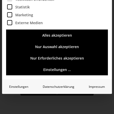
Design Offices
Statistik
Düsseldorf
Marketing
Externe Medien
Fürst und
Alles akzeptieren
Nur Auswahl akzeptieren
Friedrich
Nur Erforderliches akzeptieren
06.08.2026
Einstellungen …
Datum
wählen.
Einstellungen
Datenschutzerklärung
Impressum
+ Veranstaltungen abonnieren