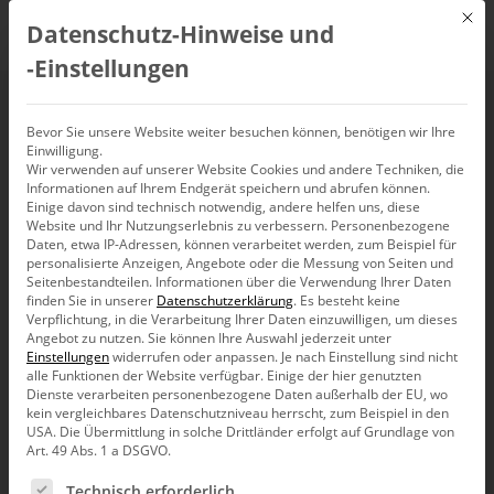
Mit d
Datenschutz-Hinweise und
DE
‑Einstellungen
Bevor Sie unsere Website weiter besuchen können, benötigen wir Ihre
Events
Einwilligung.
Wir verwenden auf unserer Website Cookies und andere Techniken, die
Informationen auf Ihrem Endgerät speichern und abrufen können.
Einige davon sind technisch notwendig, andere helfen uns, diese
Veranstaltungsorte
Veranstaltungen
Website und Ihr Nutzungserlebnis zu verbessern.
Personenbezogene
Design Offices Düsseldorf Fürst und Friedrich
Daten, etwa IP-Adressen, können verarbeitet werden, zum Beispiel für
personalisierte Anzeigen, Angebote oder die Messung von Seiten und
Seitenbestandteilen.
Informationen über die Verwendung Ihrer Daten
finden Sie in unserer
Datenschutzerklärung
.
Es besteht keine
Fürstenwall 172, 40217 Düsseldorf
Verpflichtung, in die Verarbeitung Ihrer Daten einzuwilligen, um dieses
Angebot zu nutzen.
Sie können Ihre Auswahl jederzeit unter
Get Directions
Einstellungen
widerrufen oder anpassen.
Je nach Einstellung sind nicht
https://www.designoffices.de/standorte/buero-
alle Funktionen der Website verfügbar. Einige der hier genutzten
Dienste verarbeiten personenbezogene Daten außerhalb der EU, wo
mieten-duesseldorf
kein vergleichbares Datenschutzniveau herrscht, zum Beispiel in den
USA. Die Übermittlung in solche Drittländer erfolgt auf Grundlage von
Art. 49 Abs. 1 a DSGVO.
Es folgt eine Liste der Service-Gruppen, für die eine Ein
Technisch erforderlich