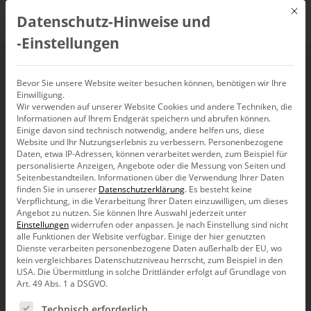
Mit d
Datenschutz-Hinweise und
DE
‑Einstellungen
19. BI & Analytics
Bevor Sie unsere Website weiter besuchen können, benötigen wir Ihre
Einwilligung.
Wir verwenden auf unserer Website Cookies und andere Techniken, die
Tagung
Informationen auf Ihrem Endgerät speichern und abrufen können.
Einige davon sind technisch notwendig, andere helfen uns, diese
Website und Ihr Nutzungserlebnis zu verbessern.
Personenbezogene
26. November 2024, 9:00
Daten, etwa IP-Adressen, können verarbeitet werden, zum Beispiel für
–
17:00
Uhr,
Wien
personalisierte Anzeigen, Angebote oder die Messung von Seiten und
Seitenbestandteilen.
Informationen über die Verwendung Ihrer Daten
finden Sie in unserer
Datenschutzerklärung
.
Es besteht keine
Verpflichtung, in die Verarbeitung Ihrer Daten einzuwilligen, um dieses
Angebot zu nutzen.
Sie können Ihre Auswahl jederzeit unter
Einstellungen
widerrufen oder anpassen.
Je nach Einstellung sind nicht
alle Funktionen der Website verfügbar. Einige der hier genutzten
Dienste verarbeiten personenbezogene Daten außerhalb der EU, wo
kein vergleichbares Datenschutzniveau herrscht, zum Beispiel in den
USA. Die Übermittlung in solche Drittländer erfolgt auf Grundlage von
Art. 49 Abs. 1 a DSGVO.
Es folgt eine Liste der Service-Gruppen, für die eine Ein
Technisch erforderlich