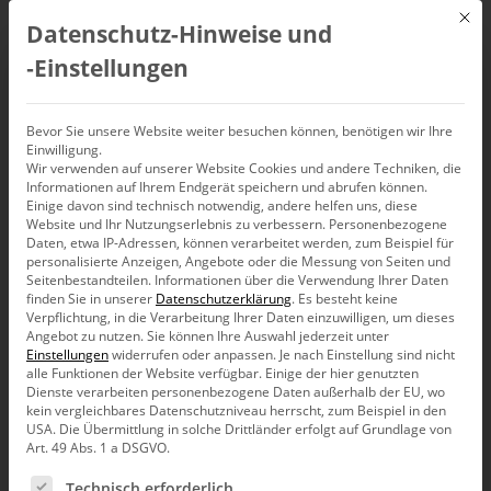
Mit d
Datenschutz-Hinweise und
DE
‑Einstellungen
BARC-Tagung
Bevor Sie unsere Website weiter besuchen können, benötigen wir Ihre
Einwilligung.
Wir verwenden auf unserer Website Cookies und andere Techniken, die
Unternehmensplanung
Informationen auf Ihrem Endgerät speichern und abrufen können.
Einige davon sind technisch notwendig, andere helfen uns, diese
und Forecasting 2024
Website und Ihr Nutzungserlebnis zu verbessern.
Personenbezogene
Daten, etwa IP-Adressen, können verarbeitet werden, zum Beispiel für
personalisierte Anzeigen, Angebote oder die Messung von Seiten und
Seitenbestandteilen.
Informationen über die Verwendung Ihrer Daten
5. Juni 2024
–
6. Juni 2024
,
Frankfurt am Main
finden Sie in unserer
Datenschutzerklärung
.
Es besteht keine
Verpflichtung, in die Verarbeitung Ihrer Daten einzuwilligen, um dieses
Angebot zu nutzen.
Sie können Ihre Auswahl jederzeit unter
Einstellungen
widerrufen oder anpassen.
Je nach Einstellung sind nicht
alle Funktionen der Website verfügbar. Einige der hier genutzten
Dienste verarbeiten personenbezogene Daten außerhalb der EU, wo
kein vergleichbares Datenschutzniveau herrscht, zum Beispiel in den
USA. Die Übermittlung in solche Drittländer erfolgt auf Grundlage von
Art. 49 Abs. 1 a DSGVO.
Es folgt eine Liste der Service-Gruppen, für die eine Ein
Technisch erforderlich