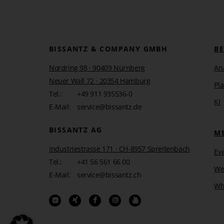
BISSANTZ & COMPANY GMBH
B
Nordring 98 · 90409 Nürnberg
An
Neuer Wall 72 · 20354 Hamburg
Pl
Tel.:
+49 911 935536-0
KI
E-Mail:
service@bissantz.de
BISSANTZ AG
M
Industriestrasse 171 · CH-8957 Spreitenbach
Ev
Tel.:
+41 56 561 66 00
We
E-Mail:
service@bissantz.ch
Wh