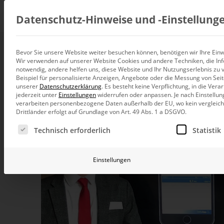
Beratung
Datenschutz-Hinweise und ‑Einstellung
Bevor Sie unsere Website weiter besuchen können, benötigen wir Ihre Einwi
Bissantz-Treff onl
Wir verwenden auf unserer Website Cookies und andere Techniken, die Inf
Datenintegration
notwendig, andere helfen uns, diese Website und Ihr Nutzungserlebnis zu 
Individuelle Datenarchitektur-Beratun
Beispiel für personalisierte Anzeigen, Angebote oder die Messung von Sei
unserer
Datenschutzerklärung
.
Es besteht keine Verpflichtung, in die Ver
24. März 2020, 14:00
–
15:30
Uhr,
Live-Webinar
BI und Analytics
jederzeit unter
Einstellungen
widerrufen oder anpassen.
Je nach Einstellun
Ganzheitliche Data-Analytics-Beratun
verarbeiten personenbezogene Daten außerhalb der EU, wo kein vergleichb
Drittländer erfolgt auf Grundlage von Art. 49 Abs. 1 a DSGVO.
Planung und Steuerung
Es folgt eine Liste der Service-Gruppen, für die eine Ei
Planung, Forecasting und Simulation
Technisch erforderlich
Statistik
KI und Advanced Analytics
KI-Beratung für Controlling und BI
Einstellungen
Betrieb und Weiterentwickl
Betrieb Ihrer BI-Systeme in der Cloud