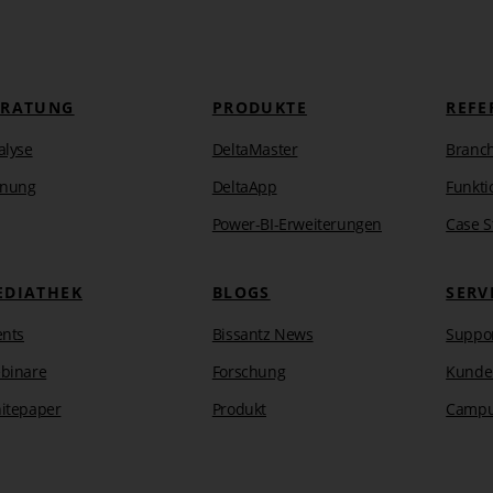
ERATUNG
PRODUKTE
REFE
alyse
DeltaMaster
Branc
anung
DeltaApp
Funkti
Power-BI-Erweiterungen
Case S
EDIATHEK
BLOGS
SERV
ents
Bissantz News
Suppo
binare
Forschung
Kunde
itepaper
Produkt
Camp