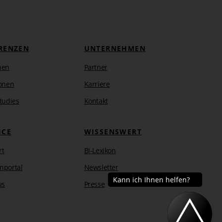
RENZEN
UNTERNEHMEN
hen
Partner
onen
Karriere
tudies
Kontakt
ICE
WISSENSWERT
rt
BI-Lexikon
nportal
Newsletter
us
Presse