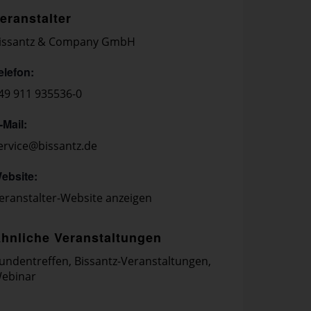
eranstalter
issantz & Company GmbH
elefon:
49 911 935536-0
-Mail:
ervice@bissantz.de
ebsite:
eranstalter-Website anzeigen
hnliche Veranstaltungen
undentreffen
,
Bissantz-Veranstaltungen
,
ebinar