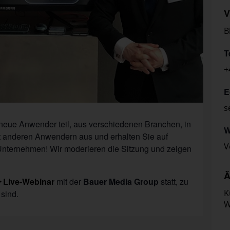
V
B
T
+
E
s
neue Anwender teil, aus verschiedenen Branchen, in
W
t anderen Anwendern aus und erhalten Sie auf
V
 Unternehmen! Wir moderieren die Sitzung und zeigen
Ä
Live-Webinar
mit der
Bauer Media Group
statt, zu
K
sind.
W