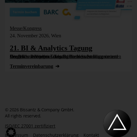
Messe/Kongress
24. November 2026, Wien
21. BI & Analytics Tagung
Die BI- und Analytics-Tagung bietet einen komprimierten Vergleich der besten Tools für Business Intelligence und Analytics. Wie jedes Jahr wird die Veranstaltung vom Controller Institut und dem Business [...]
Termin­vereinbarung
© 2026 Bissantz & Company GmbH.
All rights reserved.
ISO/IEC 27001 zertifiziert
Impressum
Datenschutzerklärung
Kontakt