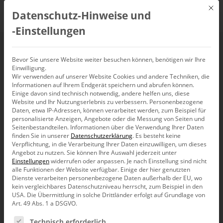
Mit d
Datenschutz-Hinweise und
DE
‑Einstellungen
DeltaMaster-Matinee
Bevor Sie unsere Website weiter besuchen können, benötigen wir Ihre
Einwilligung.
Wir verwenden auf unserer Website Cookies und andere Techniken, die
„Reporting, Analyse
Informationen auf Ihrem Endgerät speichern und abrufen können.
Einige davon sind technisch notwendig, andere helfen uns, diese
und Planung“ in
Website und Ihr Nutzungserlebnis zu verbessern.
Personenbezogene
Daten, etwa IP-Adressen, können verarbeitet werden, zum Beispiel für
personalisierte Anzeigen, Angebote oder die Messung von Seiten und
Nürnberg
Seitenbestandteilen.
Informationen über die Verwendung Ihrer Daten
finden Sie in unserer
Datenschutzerklärung
.
Es besteht keine
Verpflichtung, in die Verarbeitung Ihrer Daten einzuwilligen, um dieses
Angebot zu nutzen.
Sie können Ihre Auswahl jederzeit unter
26. November 2019, 9:30
–
13:00
Uhr,
Nürnberg
Einstellungen
widerrufen oder anpassen.
Je nach Einstellung sind nicht
alle Funktionen der Website verfügbar. Einige der hier genutzten
Dienste verarbeiten personenbezogene Daten außerhalb der EU, wo
kein vergleichbares Datenschutzniveau herrscht, zum Beispiel in den
USA. Die Übermittlung in solche Drittländer erfolgt auf Grundlage von
Art. 49 Abs. 1 a DSGVO.
Es folgt eine Liste der Service-Gruppen, für die eine Ein
Technisch erforderlich