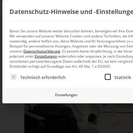
Beratung
Datenschutz-Hinweise und ‑Einstellung
Bevor Sie unsere Website weiter besuchen können, benötigen wir Ihre Einwi
6. Bissantz Execu
Wir verwenden auf unserer Website Cookies und andere Techniken, die Inf
Datenintegration
notwendig, andere helfen uns, diese Website und Ihr Nutzungserlebnis zu 
Individuelle Datenarchitektur-Beratun
Beispiel für personalisierte Anzeigen, Angebote oder die Messung von Sei
unserer
Datenschutzerklärung
.
Es besteht keine Verpflichtung, in die Ver
17. Mai 2018, 9:30
–
17:00
Uhr,
Berlin
BI und Analytics
jederzeit unter
Einstellungen
widerrufen oder anpassen.
Je nach Einstellun
Ganzheitliche Data-Analytics-Beratun
verarbeiten personenbezogene Daten außerhalb der EU, wo kein vergleichb
Drittländer erfolgt auf Grundlage von Art. 49 Abs. 1 a DSGVO.
Planung und Steuerung
Es folgt eine Liste der Service-Gruppen, für die eine Ei
Planung, Forecasting und Simulation
Technisch erforderlich
Statistik
KI und Advanced Analytics
KI-Beratung für Controlling und BI
Einstellungen
Betrieb und Weiterentwickl
Betrieb Ihrer BI-Systeme in der Cloud