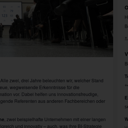
O
H
B
+
V
B
T
lle zwei, drei Jahre beleuchten wir, welcher Stand
+
n neue, wegweisende Erkenntnisse für die
ion vor. Dabei helfen uns innovationsfreudige,
E
agende Referenten aus anderen Fachbereichen oder
s
W
he
, zwei beispielhafte Unternehmen mit einer langen
olgreich und innovativ – auch, was ihre BI-Strategie