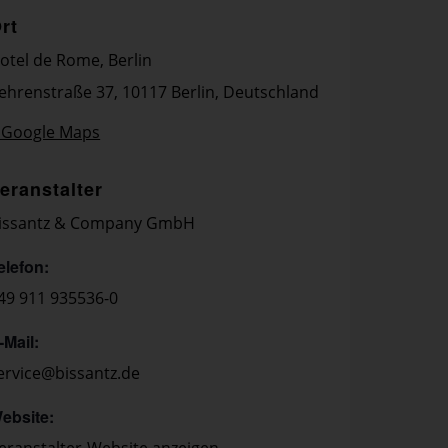
rt
otel de Rome, Berlin
ehrenstraße 37, 10117 Berlin, Deutschland
 Google Maps
eranstalter
issantz & Company GmbH
elefon:
49 911 935536-0
-Mail:
ervice@bissantz.de
ebsite: