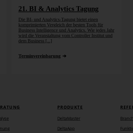
21. BI & Analytics Tagung
Die BI- und Analytics-Tagung bietet einen
komprimierten Vergleich der besten Tools für
Business Intelligence und Analytics. Wie jedes Jahr
wird die Veranstaltung vom Controller Institut und
dem Business [...]
Termin­vereinbarung
ERATUNG
PRODUKTE
REFE
alyse
DeltaMaster
Branc
anung
DeltaApp
Funkti