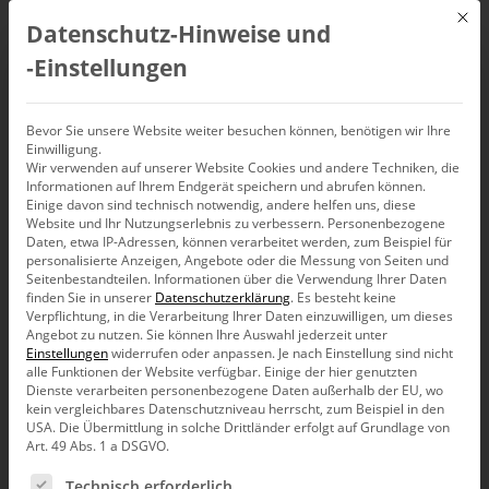
Mit d
Datenschutz-Hinweise und
DE
‑Einstellungen
Business Intelligence
Bevor Sie unsere Website weiter besuchen können, benötigen wir Ihre
Einwilligung.
Wir verwenden auf unserer Website Cookies und andere Techniken, die
bei Coppenrath &
Informationen auf Ihrem Endgerät speichern und abrufen können.
Einige davon sind technisch notwendig, andere helfen uns, diese
Wiese
Website und Ihr Nutzungserlebnis zu verbessern.
Personenbezogene
Daten, etwa IP-Adressen, können verarbeitet werden, zum Beispiel für
personalisierte Anzeigen, Angebote oder die Messung von Seiten und
Seitenbestandteilen.
Informationen über die Verwendung Ihrer Daten
9. Februar 2021
,
Webinaraufzeichnung
finden Sie in unserer
Datenschutzerklärung
.
Es besteht keine
Verpflichtung, in die Verarbeitung Ihrer Daten einzuwilligen, um dieses
Angebot zu nutzen.
Sie können Ihre Auswahl jederzeit unter
Einstellungen
widerrufen oder anpassen.
Je nach Einstellung sind nicht
alle Funktionen der Website verfügbar. Einige der hier genutzten
Dienste verarbeiten personenbezogene Daten außerhalb der EU, wo
kein vergleichbares Datenschutzniveau herrscht, zum Beispiel in den
USA. Die Übermittlung in solche Drittländer erfolgt auf Grundlage von
Art. 49 Abs. 1 a DSGVO.
Es folgt eine Liste der Service-Gruppen, für die eine Ein
Technisch erforderlich