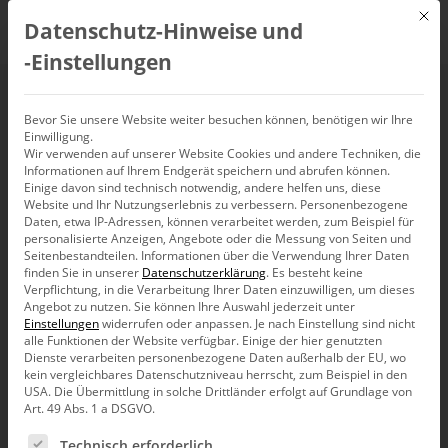
Mit d
Datenschutz-Hinweise und
DE
‑Einstellungen
Planung,
Bevor Sie unsere Website weiter besuchen können, benötigen wir Ihre
Einwilligung.
Wir verwenden auf unserer Website Cookies und andere Techniken, die
Budgetierung und
Informationen auf Ihrem Endgerät speichern und abrufen können.
Einige davon sind technisch notwendig, andere helfen uns, diese
Forecasting mit
Website und Ihr Nutzungserlebnis zu verbessern.
Personenbezogene
Daten, etwa IP-Adressen, können verarbeitet werden, zum Beispiel für
personalisierte Anzeigen, Angebote oder die Messung von Seiten und
Bissantz
Seitenbestandteilen.
Informationen über die Verwendung Ihrer Daten
finden Sie in unserer
Datenschutzerklärung
.
Es besteht keine
Verpflichtung, in die Verarbeitung Ihrer Daten einzuwilligen, um dieses
Angebot zu nutzen.
Sie können Ihre Auswahl jederzeit unter
25. August 2022, 16:00
–
16:30
Uhr,
Live-Webinar
Einstellungen
widerrufen oder anpassen.
Je nach Einstellung sind nicht
alle Funktionen der Website verfügbar. Einige der hier genutzten
Dienste verarbeiten personenbezogene Daten außerhalb der EU, wo
kein vergleichbares Datenschutzniveau herrscht, zum Beispiel in den
USA. Die Übermittlung in solche Drittländer erfolgt auf Grundlage von
Art. 49 Abs. 1 a DSGVO.
Es folgt eine Liste der Service-Gruppen, für die eine Ein
Technisch erforderlich