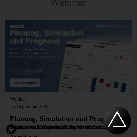
Webinar
Webinar
17. September 2026
Planung, Simulation und Prognose
Wer nicht weiß, was kommt, muss es vorher durchspielen können – in Simulationsmodellen. Wie das funktioniert, zeigen wir im Webinar am 17. September: Szenarioplanung, Simulation und KI-gestützte [...]
Anmelden