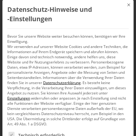
Mit d
Datenschutz-Hinweise und
DE
‑Einstellungen
Integrierte Planung
Bevor Sie unsere Website weiter besuchen können, benötigen wir Ihre
Einwilligung.
Wir verwenden auf unserer Website Cookies und andere Techniken, die
mit Bissantz
Informationen auf Ihrem Endgerät speichern und abrufen können.
Einige davon sind technisch notwendig, andere helfen uns, diese
Website und Ihr Nutzungserlebnis zu verbessern.
Personenbezogene
22. September 2022
Daten, etwa IP-Adressen, können verarbeitet werden, zum Beispiel für
,
Webinaraufzeichnung
personalisierte Anzeigen, Angebote oder die Messung von Seiten und
Seitenbestandteilen.
Informationen über die Verwendung Ihrer Daten
finden Sie in unserer
Datenschutzerklärung
.
Es besteht keine
Verpflichtung, in die Verarbeitung Ihrer Daten einzuwilligen, um dieses
Angebot zu nutzen.
Sie können Ihre Auswahl jederzeit unter
Einstellungen
widerrufen oder anpassen.
Je nach Einstellung sind nicht
alle Funktionen der Website verfügbar. Einige der hier genutzten
Dienste verarbeiten personenbezogene Daten außerhalb der EU, wo
kein vergleichbares Datenschutzniveau herrscht, zum Beispiel in den
USA. Die Übermittlung in solche Drittländer erfolgt auf Grundlage von
Art. 49 Abs. 1 a DSGVO.
Es folgt eine Liste der Service-Gruppen, für die eine Ein
Technisch erforderlich